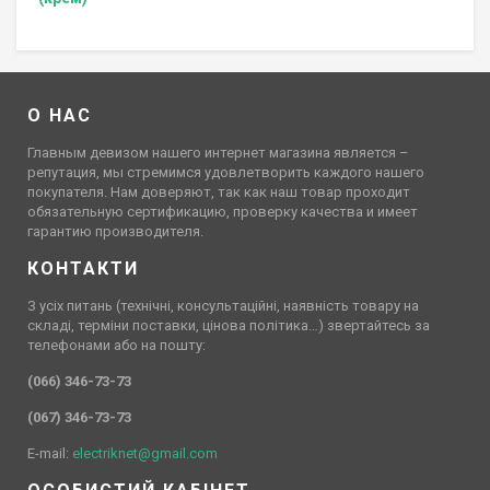
О НАС
Главным девизом нашего интернет магазина является –
репутация, мы стремимся удовлетворить каждого нашего
покупателя. Нам доверяют, так как наш товар проходит
обязательную сертификацию, проверку качества и имеет
гарантию производителя.
КОНТАКТИ
З усіх питань (технічні, консультаційні, наявність товару на
складі, терміни поставки, цінова політика…) звертайтесь за
телефонами або на пошту:
(066) 346-73-73
(067) 346-73-73
E-mail:
electriknet@gmail.com