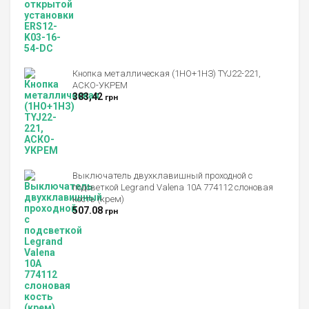
Оценка
4.00
из 5
Кнопка металлическая (1НО+1НЗ) TYJ22-221,
АСКО-УКРЕМ
383,42
грн
Выключатель двухклавишный проходной с
подсветкой Legrand Valena 10А 774112 слоновая
кость (крем)
507.08
грн