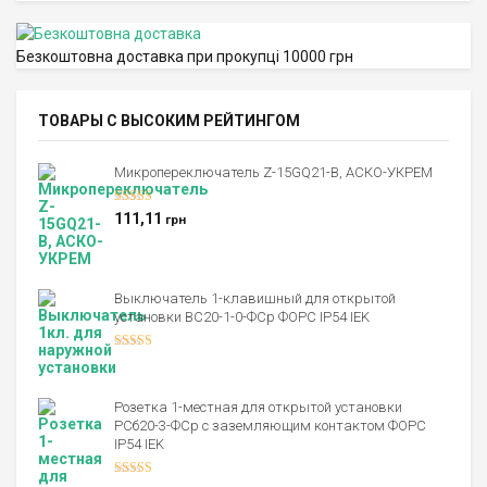
Безкоштовна доставка при прокупці 10000 грн
ТОВАРЫ С ВЫСОКИМ РЕЙТИНГОМ
Микропереключатель Z-15GQ21-B, АСКО-УКРЕМ
Оценка
5.00
111,11
грн
из 5
Выключатель 1-клавишный для открытой
установки ВС20-1-0-ФСр ФОРС IP54 IEK
Оценка
4.00
из 5
Розетка 1-местная для открытой установки
РСб20-3-ФСр с заземляющим контактом ФОРС
IP54 IEK