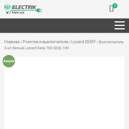
0
RU
UK
Главная
Розетки и выключатели
Lezard DERIY
/
/
/ Выключатель
3-кл белый Lezard Deriy 702-0202-109
Акция