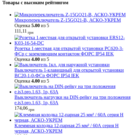
Товары с высоким рейтингом
Микропереключатель Z-15GQ21-B, АСКО-УКРЕМ
Оценка
5.00
из 5
111,11
грн
Розетка 1-местная для открытой установки РСб20-3-
ФСр с заземляющим контактом ФОРС IP54 IEK
Оценка
4.00
из 5
Выключатель 1-клавишный для открытой установки
ВС20-1-0-ФСр ФОРС IP54 IEK
Оценка
4.00
из 5
Выключатель нагрузки на DIN-рейку на три положения
e.is3.pro.1.63, 1р, 63А
174,06
грн
Клеммная колодка 12-парная 25 мм² / 60А серия H
черная, АСКО-УКРЕМ