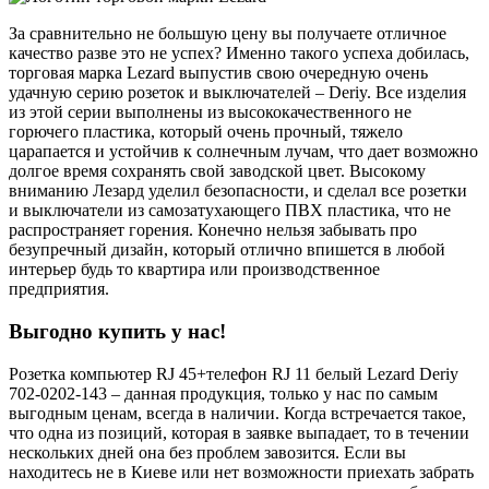
За сравнительно не большую цену вы получаете отличное
качество разве это не успех? Именно такого успеха добилась,
торговая марка Lezard выпустив свою очередную очень
удачную серию розеток и выключателей – Deriy. Все изделия
из этой серии выполнены из высококачественного не
горючего пластика, который очень прочный, тяжело
царапается и устойчив к солнечным лучам, что дает возможно
долгое время сохранять свой заводской цвет. Высокому
вниманию Лезард уделил безопасности, и сделал все розетки
и выключатели из самозатухающего ПВХ пластика, что не
распространяет горения. Конечно нельзя забывать про
безупречный дизайн, который отлично впишется в любой
интерьер будь то квартира или производственное
предприятия.
Выгодно купить у нас!
Розетка компьютер RJ 45+телефон RJ 11 белый Lezard Deriy
702-0202-143 – данная продукция, только у нас по самым
выгодным ценам, всегда в наличии. Когда встречается такое,
что одна из позиций, которая в заявке выпадает, то в течении
нескольких дней она без проблем завозится. Если вы
находитесь не в Киеве или нет возможности приехать забрать