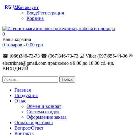
RU
UK
Мой акаунт
Вход/Регистрация
Корзина
0
Ваша корзина
0 товаров -
0.00
грн
☎ (066)346-73-73
☎ (067)346-73-73
💻 Viber (097)655-44-06
✉
electriknet@gmail.com
працюємо з 9:00 до 18:00 сб.-нд.
ВИХІДНИЙ
Главная
Продукция
О нас
Обмен и возврат
Система скидок
Оформление заказа
Оплата и доставка
Вопрос/Ответ
Контакты