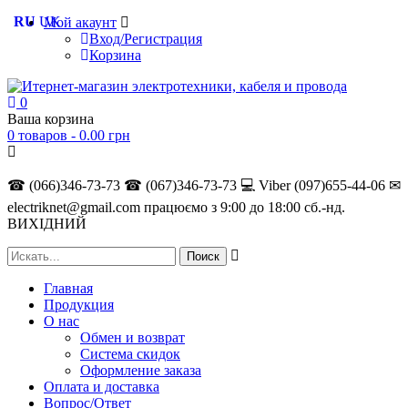
RU
UK
Мой акаунт
Вход/Регистрация
Корзина
0
Ваша корзина
0 товаров -
0.00
грн
☎ (066)346-73-73
☎ (067)346-73-73
💻 Viber (097)655-44-06
✉
electriknet@gmail.com
працюємо з 9:00 до 18:00 сб.-нд.
ВИХІДНИЙ
Главная
Продукция
О нас
Обмен и возврат
Система скидок
Оформление заказа
Оплата и доставка
Вопрос/Ответ