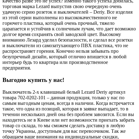
качество разве это не успех? Именно такого успеха добилась,
торговая марка Lezard выпустив свою очередную очень
удачную серию розеток и выключателей – Deriy. Все изделия
из этой серии выполнены из высококачественного не
горючего пластика, который очень прочный, тяжело
царапается и устойчив к солнечным лучам, что дает возможно
долгое время сохранять свой заводской цвет. Высокому
вниманию Лезард уделил безопасности, и сделал все розетки
и выключатели из самозатухающего ПВХ пластика, что не
распространяет горения. Конечно нельзя забывать про
безупречный дизайн, который отлично впишется в любой
интерьер будь то квартира или производственное
предприятия.
Выгодно купить у нас!
Выключатель 2-х клавишный белый Lezard Deriy артикул
товара 702-0202-101 – данная продукция, только у нас по
самым выгодным ценам, всегда в наличии. Когда встречается
такое, что одна из позиций, которая в заявке выпадает, то в
течении нескольких дней она без проблем завозится. Если вы
находитесь не в Киеве или нет возможности приехать забрать
товар со склада, то мы сможем сделать доставку в любую
точку Украины, доступным для вас перевозчиком. Так же
обращаем ваше внимания на индивидуальные скидки,