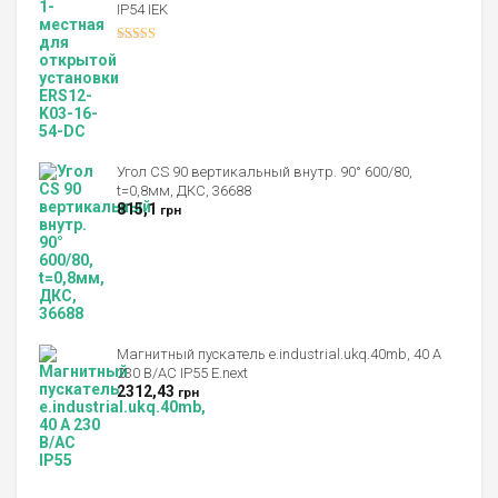
IP54 IEK
Оценка
4.00
из 5
Угол CS 90 вертикальный внутр. 90° 600/80,
t=0,8мм, ДКС, 36688
815,1
грн
Магнитный пускатель e.industrial.ukq.40mb, 40 А
230 В/AC IP55 E.next
2312,43
грн