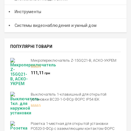
Инструменты
Системы видеонаблюдения и умный дом
ПОПУЛЯРНІ ТОВАРИ
Микропереключатель Z-15GQ21-B, АСКО-УКРЕМ
Оценка
5.00
111,11
грн
из 5
Выключатель 1-клавишный для открытой
установки ВС20-1-0-ФСр ФОРС IP54 IEK
Оценка
4.00
из 5
Розетка 1-местная для открытой установки
РСб20-3-ФСр с заземляющим контактом ФОРС