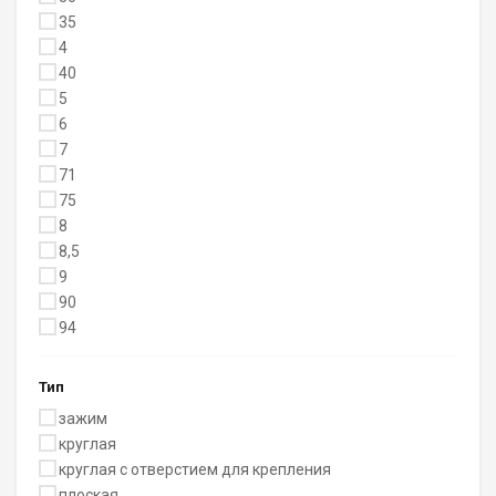
35
4
40
5
6
7
71
75
8
8,5
9
90
94
Тип
зажим
круглая
круглая с отверстием для крепления
плоская