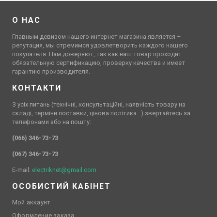
О НАС
Главным девизом нашего интернет магазина является –
репутация, мы стремимся удовлетворить каждого нашего
покупателя. Нам доверяют, так как наш товар проходит
обязательную сертификацию, проверку качества и имеет
гарантию производителя.
КОНТАКТИ
З усіх питань (технічні, консультаційні, наявність товару на
складі, терміни поставки, цінова політика…) звертайтесь за
телефонами або на пошту:
(066) 346-73-73
(067) 346-73-73
E-mail:
electriknet@gmail.com
ОСОБИСТИЙ КАБІНЕТ
Мой аккаунт
Оформление заказа