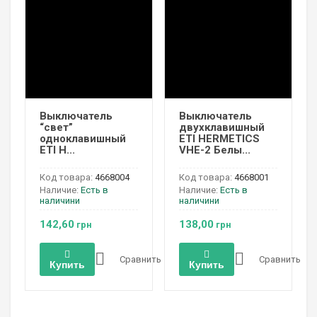
Выключатель
Выключатель
“свет”
двухклавишный
одноклавишный
ETI HERMETICS
ETI H...
VHE-2 Белы...
Код товара:
4668004
Код товара:
4668001
Наличие:
Есть в
Наличие:
Есть в
наличини
наличини
142,60
138,00
грн
грн
Сравнить
Сравнить
Купить
Купить