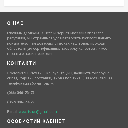
О НАС
Главным девизом нашего интернет магазина является –
репутация, мы стремимся удовлетворить каждого нашего
покупателя. Нам доверяют, так как наш товар проходит
обязательную сертификацию, проверку качества и имеет
гарантию производителя.
КОНТАКТИ
З усіх питань (технічні, консультаційні, наявність товару на
складі, терміни поставки, цінова політика…) звертайтесь за
телефонами або на пошту:
(066) 346-73-73
(067) 346-73-73
E-mail:
electriknet@gmail.com
ОСОБИСТИЙ КАБІНЕТ