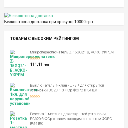
Безкоштовна доставка при прокупці 10000 грн
ТОВАРЫ С ВЫСОКИМ РЕЙТИНГОМ
Микропереключатель Z-15GQ21-B, АСКО-УКРЕМ
Оценка
5.00
111,11
грн
из 5
Выключатель 1-клавишный для открытой
установки ВС20-1-0-ФСр ФОРС IP54 IEK
Оценка
4.00
из 5
Розетка 1-местная для открытой установки
РСб20-3-ФСр с заземляющим контактом ФОРС
IP54 IEK