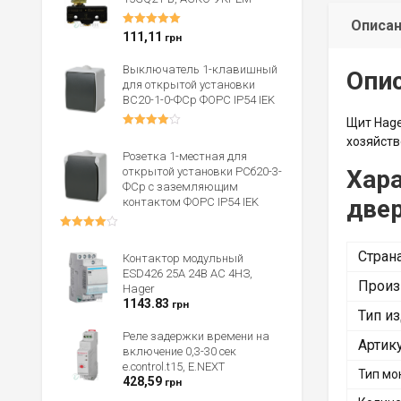
Описа
Оценка
5.00
111,11
грн
из 5
Выключатель 1-клавишный
Опи
для открытой установки
ВС20-1-0-ФСр ФОРС IP54 IEK
Щит Hage
Оценка
хозяйств
4.00
из 5
Розетка 1-местная для
открытой установки РСб20-3-
Хара
ФСр с заземляющим
двер
контактом ФОРС IP54 IEK
Оценка
4.00
из 5
Стран
Контактор модульный
ESD426 25А 24В AC 4НЗ,
Произ
Hager
1143.83
грн
Тип и
Реле задержки времени на
Артик
включение 0,3-30 сек
e.control.t15, E.NEXT
Тип мо
428,59
грн