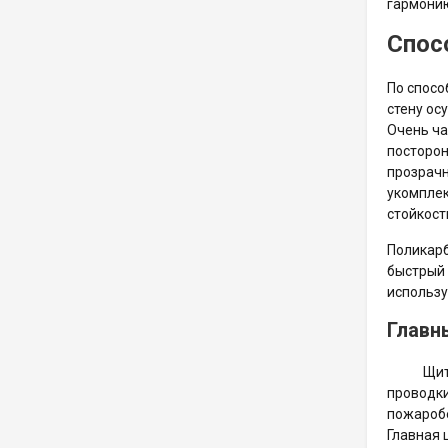
гармони
Спос
По спосо
стену ос
Очень ча
посторон
прозрачн
укомплек
стойкост
Поликарб
быстрый 
использу
Главн
Щит
проводки
пожаробе
Главная 