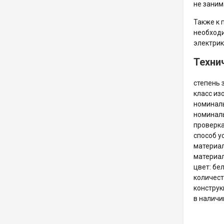
не заним
Также к 
необходи
электрик
Техни
степень 
класс изо
номиналь
номиналь
проверка
способ у
материал
материал
цвет: бе
количест
конструк
в наличи