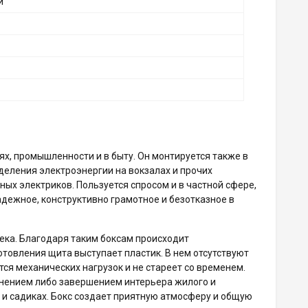
й
ях, промышленности и в быту. Он монтируется также в
еделения электроэнергии на вокзалах и прочих
ых электриков. Пользуется спросом и в частной сфере,
надежное, конструктивно грамотное и безотказное в
ка. Благодаря таким боксам происходит
товления щита выступает пластик. В нем отсутствуют
тся механических нагрузок и не стареет со временем.
лнением либо завершением интерьера жилого и
 и садиках. Бокс создает приятную атмосферу и общую