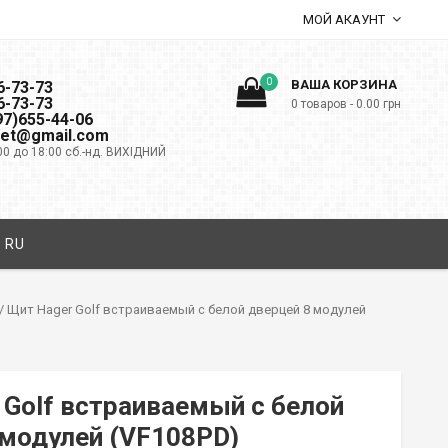
МОЙ АКАУНТ
0
ВАША КОРЗИНА
6-73-73
6-73-73
0 товаров -
0.00
грн
097)655-44-06
net@gmail.com
00 до 18:00 сб.-нд. ВИХІДНИЙ
RU
/ Щит Hager Golf встраиваемый с белой дверцей 8 модулей
 Golf встраиваемый с белой
 модулей (VF108PD)