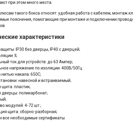
ают при этом много места.
плюсам такого бокса относят: удобная работа с кабелем, монтаж 
мые пояснения, помогающие при монтаже и подключении проводов
ов.
ческие характеристики
защиты: IP30 без дверцы, IP40 с дверцей;
ляции: II;
ный ток для устройств: до 63 Ампер;
ное напряжение по изоляции: 400В/50Гц
 нитью накала: 650С;
становки: навесной и встраиваемый;
 щита: пластик;
 дверцы: поликарбонат;
лый;
во модулей: 4-72 шт.;
ция щита: сборно-разборная;
и все необходимые сертификаты.