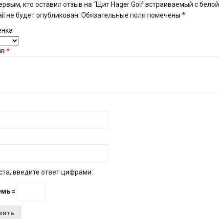
ервым, кто оставил отзыв на “Щит Hager Golf встраиваемый с бело
il не будет опубликован.
Обязательные поля помечены
*
енка
ыв
*
та, введите ответ цифрами:
емь =