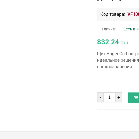
Код товара:
VF10
Наличие:
Есть в 
832.24
грн
Щит Hager Golf вст
идеальное решения 
предназначения.
Количество
-
+