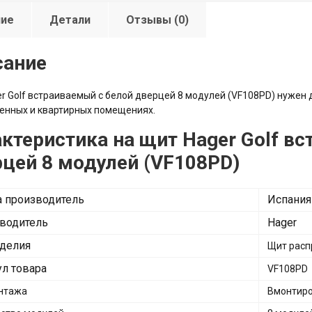
ние
Детали
Отзывы (0)
сание
r Golf встраиваемый с белой дверцей 8 модулей (VF108PD) нужен 
енных и квартирных помещениях.
ктеристика на щит Hager Golf в
цей 8 модулей (VF108PD)
а производитель
Испания
водитель
Hager
зделия
Щит расп
ул товара
VF108PD
нтажа
Вмонтир