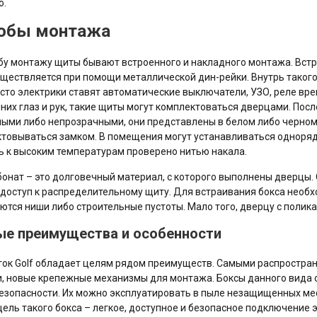
ю.
обы монтажа
бу монтажу щиты бывают встроенного и накладного монтажа. Встр
уществляется при помощи металлической дин-рейки. Внутрь такого
сто электрики ставят автоматические выключатели, УЗО, реле вр
них глаз и рук, такие щиты могут комплектоваться дверцами. Пос
ыми либо непрозрачными, они представлены в белом либо черном 
товываться замком. В помещения могут устанавливаться одноряд
ь к высоким температурам проверено нитью накала.
онат – это долговечный материал, с которого выполнены дверцы.
доступ к распределительному щиту. Для встраивания бокса необх
ются ниши либо строительные пустоты. Мало того, дверцу с полика
ые преимущества и особенности
ок Golf обладает целям рядом преимуществ. Самыми распростран
, новые крепежные механизмы для монтажа. Боксы данного вида
зопасности. Их можно эксплуатировать в пыле незащищенных мест
цель такого бокса – легкое, доступное и безопасное подключение 