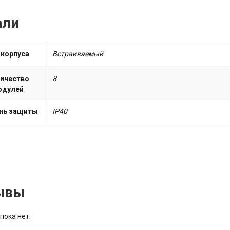
али
 корпуса
Встраиваемый
ичество
8
одулей
нь защиты
IP40
ывы
пока нет.