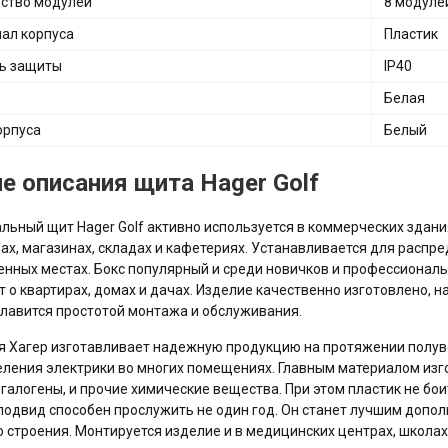
ство модулей
8 модуле
ал корпуса
Пластик
ь защиты
ІР40
Белая
орпуса
Белый
е описания щита Hager Golf
льный щит Hager Golf активно используется в коммерческих здани
ах, магазинах, складах и кафетериях. Устанавливается для распр
нных местах. Бокс популярный и среди новичков и профессиональн
т о квартирах, домах и дачах. Изделие качественно изготовлено, 
Славится простотой монтажа и обслуживания.
 Хагер изготавливает надежную продукцию на протяжении полуве
ления электрики во многих помещениях. Главным материалом изго
галогены, и прочие химические вещества. При этом пластик не бои
одвид способен прослужить не один год. Он станет лучшим допо
 строения. Монтируется изделие и в медицинских центрах, школах