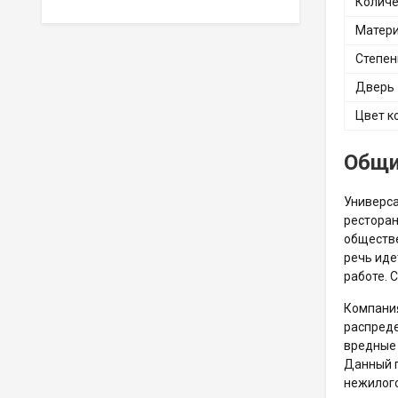
Количе
Матери
Степен
Дверь
Цвет к
Общи
Универса
ресторан
обществе
речь иде
работе. 
Компания
распреде
вредные 
Данный п
нежилого