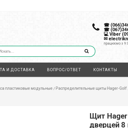
☎ (066)34
☎ (067)34
💻 Viber (
✉ electrik
працюємо з 9:
ТА И ДОСТАВКА
ВОПРОС/ОТВЕТ
КОНТАКТЫ
са пластиковые модульные
Распределительные щиты Hager-Golf
/
Щит Hager
дверцей 8