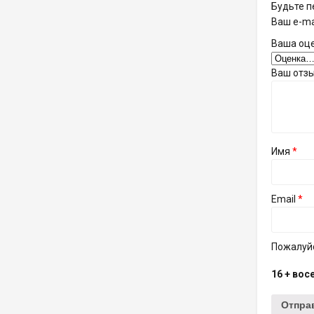
Будьте п
Ваш e-ma
Ваша оц
Ваш отз
Имя
*
Email
*
Пожалуйс
16 + вос