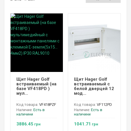
Щит Hager Golf
Щит Hager Golf
встраиваемый (на
встраиваемый с
базе VF418PD )
белой дверцей 12
мул...
мод...
Код товара:
VF418PZF
Код товара:
VF112PD
Наличие:
Есть в
Наличие:
Есть в
наличини
наличини
3886.45
1041.71
грн
грн