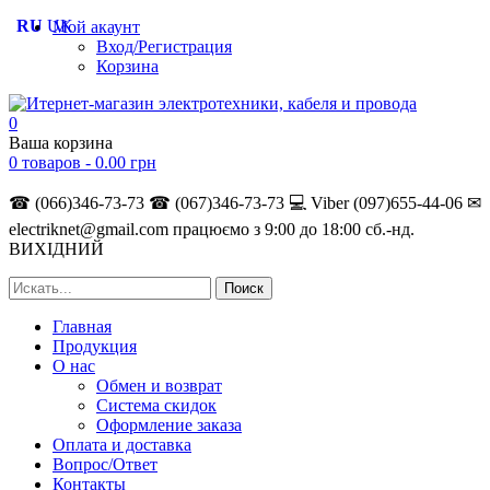
RU
UK
Мой акаунт
Вход/Регистрация
Корзина
0
Ваша корзина
0 товаров -
0.00
грн
☎ (066)346-73-73
☎ (067)346-73-73
💻 Viber (097)655-44-06
✉
electriknet@gmail.com
працюємо з 9:00 до 18:00 сб.-нд.
ВИХІДНИЙ
Главная
Продукция
О нас
Обмен и возврат
Система скидок
Оформление заказа
Оплата и доставка
Вопрос/Ответ
Контакты