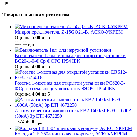
грн
Товары с высоким рейтингом
Микропереключатель Z-15GQ21-B, АСКО-УКРЕМ
Оценка
5.00
из 5
111,11
грн
Выключатель 1-клавишный для открытой установки
ВС20-1-0-ФСр ФОРС IP54 IEK
Оценка
4.00
из 5
Розетка 1-местная для открытой установки РСб20-3-
ФСр с заземляющим контактом ФОРС IP54 IEK
Оценка
4.00
из 5
Автоматический выключатель EB2 1600/3LЕ-FC 1600А
(50кА) 3p ETI 4672250
137456,00
грн
Колодка TB 3504 винтовая в корпусе, АСКО-УКРЕМ