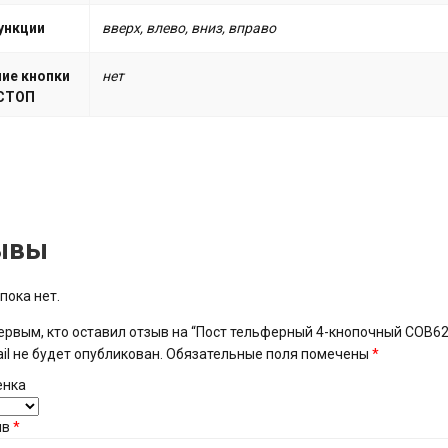
ункции
вверх, влево, вниз, вправо
ие кнопки
нет
СТОП
ывы
пока нет.
ервым, кто оставил отзыв на “Пост тельферный 4-кнопочный COB6
il не будет опубликован.
Обязательные поля помечены
*
енка
ыв
*