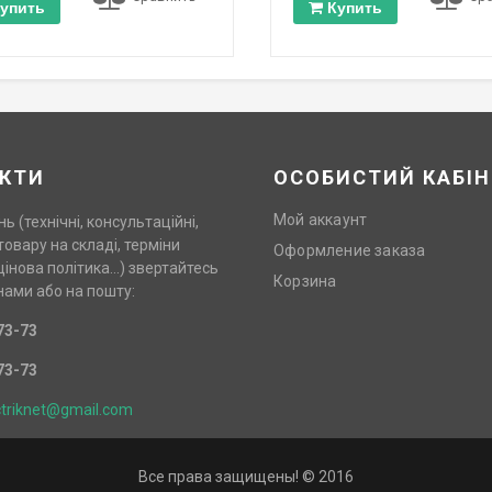
упить
Купить
КТИ
ОСОБИСТИЙ КАБІН
Мой аккаунт
нь (технічні, консультаційні,
товару на складі, терміни
Оформление заказа
цінова політика…) звертайтесь
Корзина
нами або на пошту:
73-73
73-73
ctriknet@gmail.com
Все права защищены! © 2016