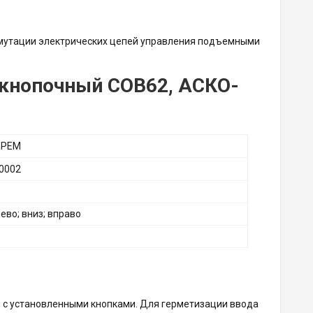
мутации электрических цепей управления подъемными
-кнопочный COB62, АСКО-
КРЕМ
0002
лево; вниз; вправо
 с установленными кнопками. Для герметизации ввода