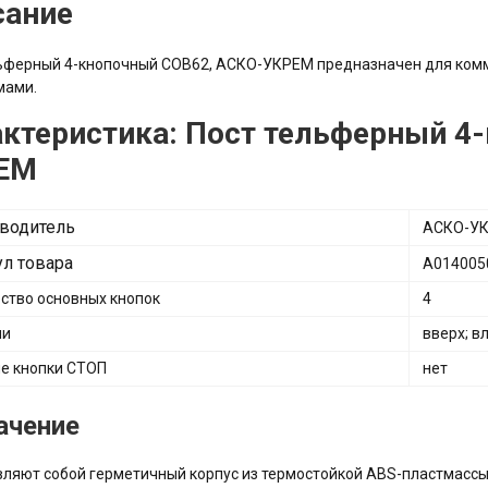
сание
льферный 4-кнопочный COB62, АСКО-УКРЕМ предназначен для ком
мами.
ктеристика: Пост тельферный 4
ЕМ
водитель
АСКО-У
ул товара
A014005
ство основных кнопок
4
ии
вверх; в
е кнопки СТОП
нет
ачение
ляют собой герметичный корпус из термостойкой ABS-пластмассы