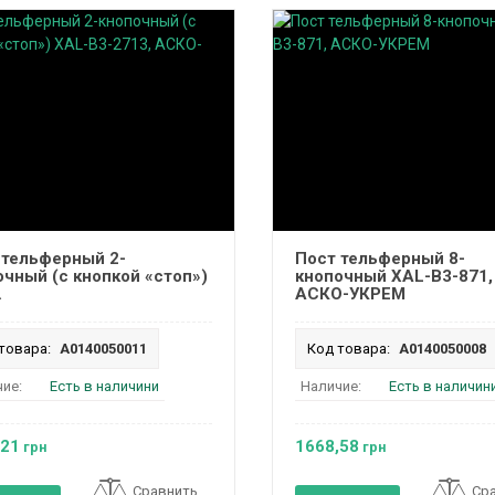
 тельферный 2-
Пост тельферный 8-
очный (с кнопкой «стоп»)
кнопочный XAL-B3-871,
.
АСКО-УКРЕМ
товара:
A0140050011
Код товара:
A0140050008
ие:
Есть в наличини
Наличие:
Есть в наличин
,21
1668,58
грн
грн
Сравнить
Ср