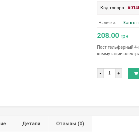
Код товара:
A014
Наличие:
Есть в 
208.00
грн
Пост тельферный 4
коммутации электр
Количество
-
+
ние
Детали
Отзывы (0)