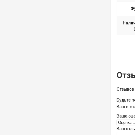
Ф
Налич
Отз
Отзывов 
Будьте п
Ваш e-ma
Ваша оц
Ваш отз