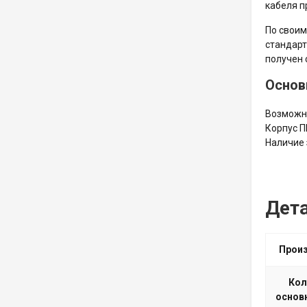
кабеля п
По своим
стандарт
получен 
Основ
Возможно
Корпус П
Наличие 
Дет
Прои
Кол
основ