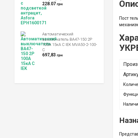
Опи
228.07
грн
Пост те
механиз
Автоматический
Хара
выключатель ВА47-150 2Р
100А 15кА C IEK MVA50-2-100-
УКР
C
697,83
грн
Произ
Артик
Количе
Функц
Наличи
Назн
Представ