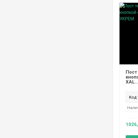
Пост
кноп
XAL..
Код 
Налич
1026