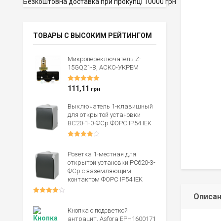
Безкоштовна доставка при прокупці 10000 грн
ТОВАРЫ С ВЫСОКИМ РЕЙТИНГОМ
Микропереключатель Z-
15GQ21-B, АСКО-УКРЕМ
Оценка
5.00
111,11
грн
из 5
Выключатель 1-клавишный
для открытой установки
ВС20-1-0-ФСр ФОРС IP54 IEK
Оценка
4.00
из 5
Розетка 1-местная для
открытой установки РСб20-3-
ФСр с заземляющим
контактом ФОРС IP54 IEK
Описа
Оценка
4.00
из 5
Кнопка с подсветкой
антрацит, Asfora EPH1600171