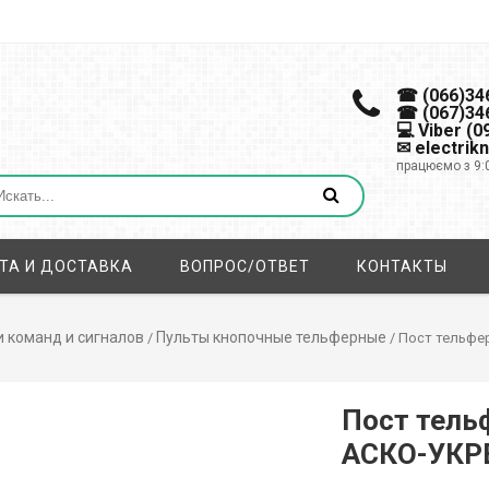
☎ (066)34
☎ (067)34
💻 Viber (
✉ electrik
працюємо з 9:
ТА И ДОСТАВКА
ВОПРОС/ОТВЕТ
КОНТАКТЫ
 команд и сигналов
Пульты кнопочные тельферные
/
/ Пост тельфе
Пост тель
АСКО-УКР