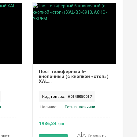
Пост тельферный 6-
кнопочный (с кнопкой «стоп»)
XAL...
Код товара:
A0140050017
и
Наличие:
Есть в наличини
1936,34
грн
авнить
Сравнить