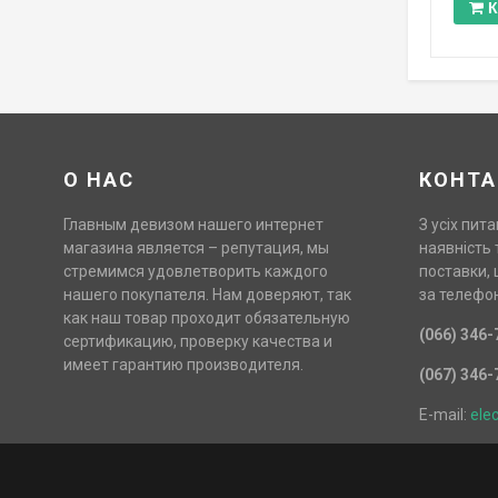
К
О НАС
КОНТА
Главным девизом нашего интернет
З усіх пита
магазина является – репутация, мы
наявність 
стремимся удовлетворить каждого
поставки, 
нашего покупателя. Нам доверяют, так
за телефо
как наш товар проходит обязательную
(066) 346-
сертификацию, проверку качества и
имеет гарантию производителя.
(067) 346-
E-mail:
ele