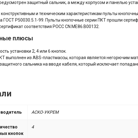
редусмотрен защитный сальник, а между корпусом и панелью уст
 конструктивным и техническим характеристикам пульты кнопочны
а ГОСТ Р50030.5.1-99. Пульты кнопочные серии ПКТ прошли серти
сертификат соответствия РОСС CN.ME86.B00132.
ные плюсы
сть установки 2, 4 или 6 кнопок.
КТ выполнен из ABS-пластмассы, которая является негорючим ма
защитного сальника на вводе кабеля, который исключает попадани
али
зводитель
АСКО-УКРЕМ
ичество
4
ных кнопок