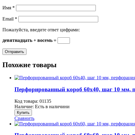
Имя
*
Email
*
Пожалуйста, введите ответ цифрами:
девятнадцать + восемь =
Похожие товары
Перфорированный короб 60х40, шаг 10 мм, п
Код товара:
01135
Наличие:
Есть в наличини
Купить
Сравнить