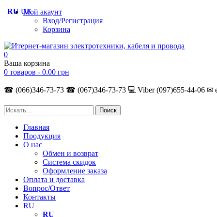
RU
UK
Мой акаунт
Вход/Регистрация
Корзина
0
Ваша корзина
0 товаров -
0.00
грн
☎ (066)346-73-73
☎ (067)346-73-73
💻 Viber (097)655-44-06
✉ 
Главная
Продукция
О нас
Обмен и возврат
Система скидок
Оформление заказа
Оплата и доставка
Вопрос/Ответ
Контакты
RU
RU