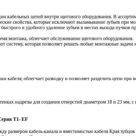
ии кабельных цепей внутри щитового оборудования. В ассортим
ские свойства, которые исключают выламывание зубьев при м
 быстрого и удобного удаление зубьев в местах выхода пучков п
емя монтажа, облегчает обслуживание щитового оборудования.
ают систему, которая позволяет решать любые монтажные задач
ки кабеля; облегчает разводку и позволяет разделить цепи при
стенках надрезы для создания отверстий диаметром 18 и 23 мм, 
Серия Т1- ЕF
размером кабель-канала и вместимостью кабеля Края зубцов за