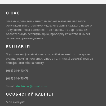
О НАС
Главным девизом нашего интернет магазина является –
репутация, мы стремимся удовлетворить каждого нашего
покупателя. Нам доверяют, так как наш товар проходит
обязательную сертификацию, проверку качества и имеет
гарантию производителя.
КОНТАКТИ
З усіх питань (технічні, консультаційні, наявність товару на
складі, терміни поставки, цінова політика…) звертайтесь за
телефонами або на пошту:
(066) 346-73-73
(067) 346-73-73
E-mail:
electriknet@gmail.com
ОСОБИСТИЙ КАБІНЕТ
Мой аккаунт