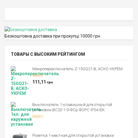
Безкоштовна доставка при прокупці 10000 грн
ТОВАРЫ С ВЫСОКИМ РЕЙТИНГОМ
Микропереключатель Z-15GQ21-B, АСКО-УКРЕМ
Оценка
5.00
111,11
грн
из 5
Выключатель 1-клавишный для открытой
установки ВС20-1-0-ФСр ФОРС IP54 IEK
Оценка
4.00
из 5
Розетка 1-местная для открытой установки