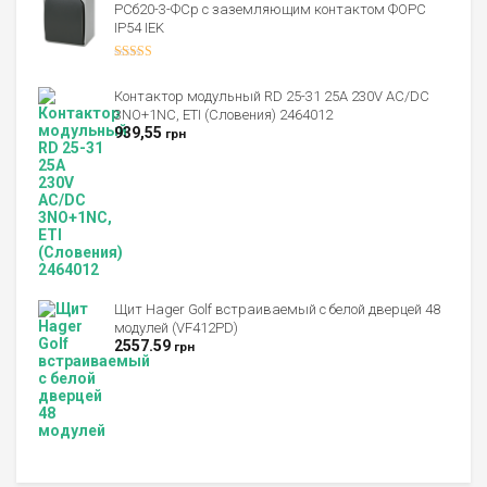
РСб20-3-ФСр с заземляющим контактом ФОРС
IP54 IEK
Оценка
4.00
из 5
Контактор модульный RD 25-31 25A 230V AC/DC
3NO+1NC, ETI (Словения) 2464012
939,55
грн
Щит Hager Golf встраиваемый с белой дверцей 48
модулей (VF412PD)
2557.59
грн