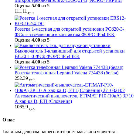
Микропереключатель Z-15GQ21-B, АСКО-УКРЕМ
Оценка
5.00
из 5
111,11
грн
Розетка 1-местная для открытой установки РСб20-3-
ФСр с заземляющим контактом ФОРС IP54 IEK
Оценка
4.00
из 5
Выключатель 1-клавишный для открытой установки
ВС20-1-0-ФСр ФОРС IP54 IEK
Оценка
4.00
из 5
Розетка телефонная Legrand Valena 774438 (белая)
252.39
грн
Автоматический выключатель ETIMAT P10 (10кА) 3P 10
А хар-ка D, ETI (Словения)
1065,9
грн
О нас
Главным девизом нашего интернет магазина является –