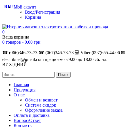
RU
UK
Мой акаунт
Вход/Регистрация
Корзина
0
Ваша корзина
0 товаров -
0.00
грн
☎ (066)346-73-73
☎ (067)346-73-73
💻 Viber (097)655-44-06
✉
electriknet@gmail.com
працюємо з 9:00 до 18:00 сб.-нд.
ВИХІДНИЙ
Главная
Продукция
О нас
Обмен и возврат
Система скидок
Оформление заказа
Оплата и доставка
Вопрос/Ответ
Контакты