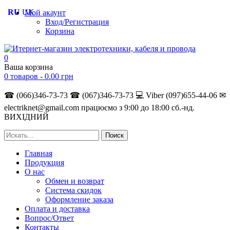
RU
UK
Мой акаунт
Вход/Регистрация
Корзина
0
Ваша корзина
0 товаров -
0.00
грн
☎ (066)346-73-73
☎ (067)346-73-73
💻 Viber (097)655-44-06
✉
electriknet@gmail.com
працюємо з 9:00 до 18:00 сб.-нд.
ВИХІДНИЙ
Главная
Продукция
О нас
Обмен и возврат
Система скидок
Оформление заказа
Оплата и доставка
Вопрос/Ответ
Контакты