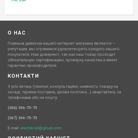
О НАС
Главным девизом нашего интернет магазина является –
репутация, мы стремимся удовлетворить каждого нашего
покупателя. Нам доверяют, так как наш товар проходит
обязательную сертификацию, проверку качества и имеет
гарантию производителя.
КОНТАКТИ
З усіх питань (технічні, консультаційні, наявність товару на
складі, терміни поставки, цінова політика…) звертайтесь за
телефонами або на пошту:
(066) 346-73-73
(067) 346-73-73
E-mail:
electriknet@gmail.com