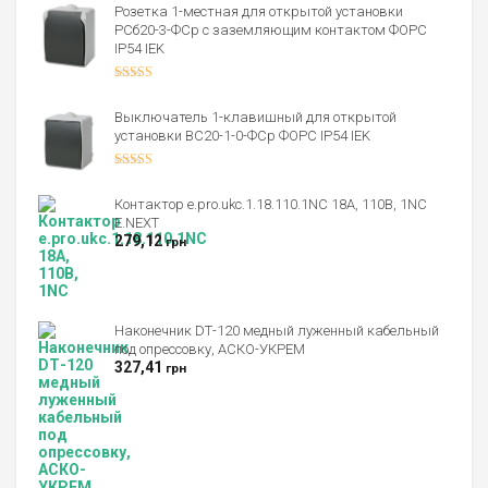
Розетка 1-местная для открытой установки
РСб20-3-ФСр с заземляющим контактом ФОРС
IP54 IEK
Оценка
4.00
из 5
Выключатель 1-клавишный для открытой
установки ВС20-1-0-ФСр ФОРС IP54 IEK
Оценка
4.00
из 5
Контактор e.pro.ukc.1.18.110.1NС 18А, 110В, 1NС
E.NEXT
279,12
грн
Наконечник DТ-120 медный луженный кабельный
под опрессовку, АСКО-УКРЕМ
327,41
грн