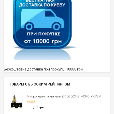
Безкоштовна доставка при прокупці 10000 грн
ТОВАРЫ С ВЫСОКИМ РЕЙТИНГОМ
Микропереключатель Z-15GQ21-B, АСКО-УКРЕМ
Оценка
5.00
111,11
грн
из 5