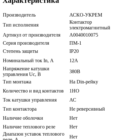
Характеристика
Производитель
АСКО-УКРЕМ
Контактор
Тип исполнения
электромагнитный
Артикул от производителя
A0040010075
Серия производителя
ПМ-1
Степень защиты
IP20
Номинальный ток In, А
12А
Напряжение катушки
380В
управления Uc, В
Тип монтажа
На Din-рейку
Количество и вид контактов
1НО
Ток катушки управления
АС
Тип контактора
Не реверсивный
Наличие оболочки
Нет
Наличие теплового реле
Нет
Диапазон уставок теплового
Нет
реле, А