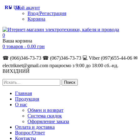
RU
UK
Мой акаунт
Вход/Регистрация
Корзина
0
Ваша корзина
0 товаров -
0.00
грн
☎ (066)346-73-73
☎ (067)346-73-73
💻 Viber (097)655-44-06
✉
electriknet@gmail.com
працюємо з 9:00 до 18:00 сб.-нд.
ВИХІДНИЙ
Главная
Продукция
О нас
Обмен и возврат
Система скидок
Оформление заказа
Оплата и доставка
Вопрос/Ответ
Контакты