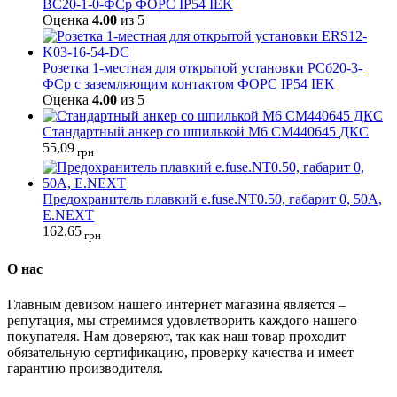
ВС20-1-0-ФСр ФОРС IP54 IEK
Оценка
4.00
из 5
Розетка 1-местная для открытой установки РСб20-3-
ФСр с заземляющим контактом ФОРС IP54 IEK
Оценка
4.00
из 5
Стандартный анкер со шпилькой М6 CM440645 ДКС
55,09
грн
Предохранитель плавкий e.fuse.NT0.50, габарит 0, 50А,
E.NEXT
162,65
грн
О нас
Главным девизом нашего интернет магазина является –
репутация, мы стремимся удовлетворить каждого нашего
покупателя. Нам доверяют, так как наш товар проходит
обязательную сертификацию, проверку качества и имеет
гарантию производителя.