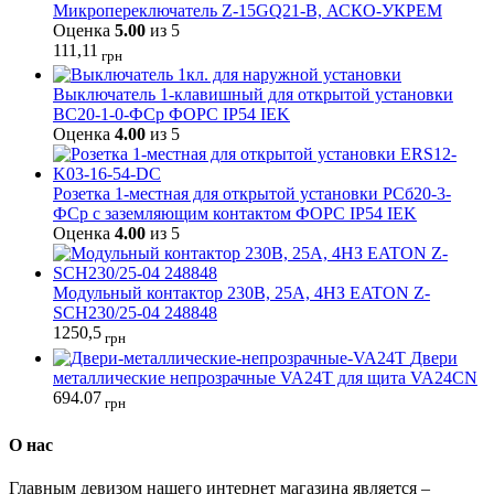
Микропереключатель Z-15GQ21-B, АСКО-УКРЕМ
Оценка
5.00
из 5
111,11
грн
Выключатель 1-клавишный для открытой установки
ВС20-1-0-ФСр ФОРС IP54 IEK
Оценка
4.00
из 5
Розетка 1-местная для открытой установки РСб20-3-
ФСр с заземляющим контактом ФОРС IP54 IEK
Оценка
4.00
из 5
Модульный контактор 230В, 25А, 4НЗ EATON Z-
SCH230/25-04 248848
1250,5
грн
Двери
металлические непрозрачные VA24T для щита VA24CN
694.07
грн
О нас
Главным девизом нашего интернет магазина является –