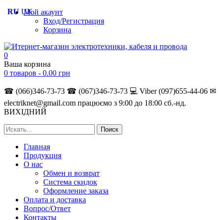
RU
UK
Мой акаунт
Вход/Регистрация
Корзина
0
Ваша корзина
0 товаров -
0.00
грн
☎ (066)346-73-73
☎ (067)346-73-73
💻 Viber (097)655-44-06
✉
electriknet@gmail.com
працюємо з 9:00 до 18:00 сб.-нд.
ВИХІДНИЙ
Главная
Продукция
О нас
Обмен и возврат
Система скидок
Оформление заказа
Оплата и доставка
Вопрос/Ответ
Контакты