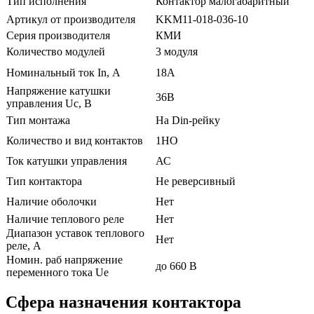
Тип исполнения
Контактор малогабаритный
Артикул от производителя
KKM11-018-036-10
Серия производителя
КМИ
Количество модулей
3 модуля
Номинальный ток In, А
18А
Напряжение катушки
36В
управления Uc, В
Тип монтажа
На Din-рейку
Количество и вид контактов
1НО
Ток катушки управления
АС
Тип контактора
Не реверсивный
Наличие оболочки
Нет
Наличие теплового реле
Нет
Диапазон уставок теплового
Нет
реле, А
Номин. раб напряжение
до 660 В
переменного тока Ue
Сфера назначения контактора