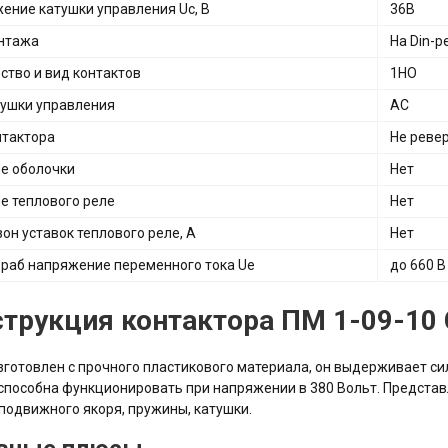
ение катушки управления Uc, В
36В
нтажа
На Din-р
ство и вид контактов
1НО
тушки управления
АС
нтактора
Не реве
е оболочки
Нет
е теплового реле
Нет
он уставок теплового реле, А
Нет
 раб напряжение переменного тока Ue
до 660 В
трукция контактора ПМ 1-09-10
зготовлен с прочного пластикового материала, он выдерживает с
способна функционировать при напряжении в 380 Вольт. Представ
 подвижного якоря, пружины, катушки.