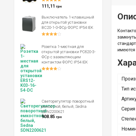
Оценка
5.00
111,11
грн
из 5
Опи
Выключатель 1-клавишный
для открытой установки
ВС20-1-0-ФСр ФОРС IP54 IEK
Контакто
замкнуты
Оценка
стандарт
4.00
из 5
Розетка 1-местная для
имеются
открытой установки РСб20-3-
ФСр с заземляющим
Хар
контактом ФОРС IP54 IEK
Оценка
4.00
из 5
Произ
Тип и
Артик
Светорегулятор поворотный
емкостной, белый, Sedna
Серия
SDN2200621
908.85
грн
Степе
Номин