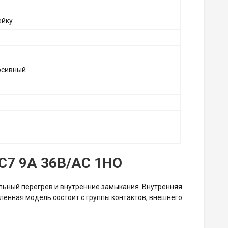
ейку
рсивный
 C7 9A 36B/AC 1НО
ильный перегрев и внутренние замыкания. Внутренняя
ленная модель состоит с группы контактов, внешнего