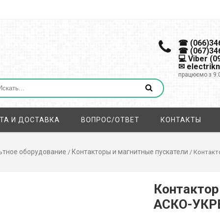
☎ (066)34
☎ (067)34
💻 Viber (
✉ electrik
працюємо з 9:
ТА И ДОСТАВКА
ВОПРОС/ОТВЕТ
КОНТАКТЫ
ьтное оборудование
Контакторы и магнитные пускатели
/
/ Контакт
Контактор
АСКО-УКР