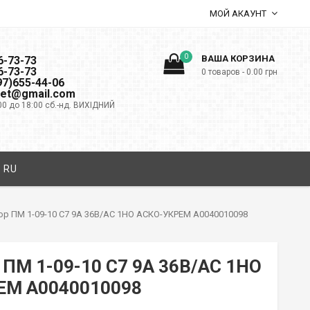
МОЙ АКАУНТ
0
ВАША КОРЗИНА
6-73-73
6-73-73
0 товаров -
0.00
грн
097)655-44-06
net@gmail.com
00 до 18:00 сб.-нд. ВИХІДНИЙ
RU
ор ПМ 1-09-10 C7 9A 36B/AC 1НО АСКО-УКРЕМ A0040010098
 ПМ 1-09-10 C7 9A 36B/AC 1НО
ЕМ A0040010098