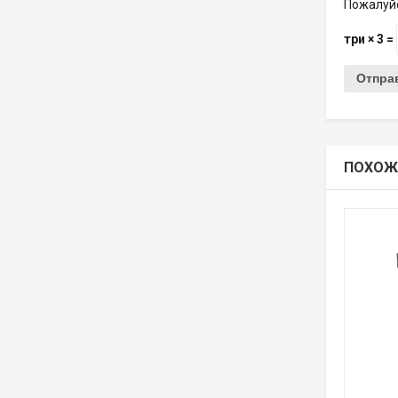
Пожалуйс
три × 3 =
ПОХОЖ