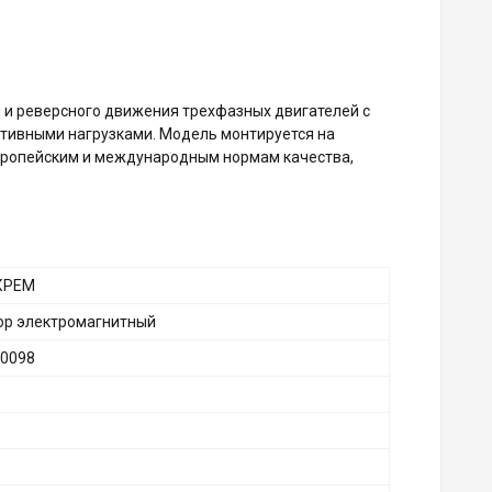
и и реверсного движения трехфазных двигателей с
ктивными нагрузками. Модель монтируется на
европейским и международным нормам качества,
КРЕМ
ор электромагнитный
0098