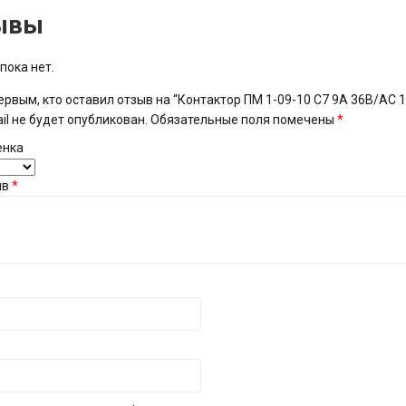
ывы
пока нет.
ервым, кто оставил отзыв на “Контактор ПМ 1-09-10 C7 9A 36B/A
il не будет опубликован.
Обязательные поля помечены
*
енка
ыв
*