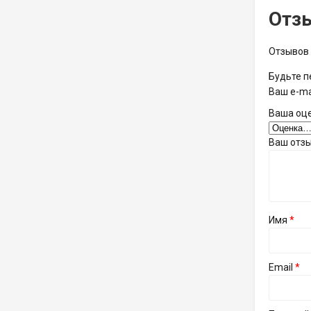
Отз
Отзывов 
Будьте п
Ваш e-ma
Ваша оц
Ваш отз
Имя
*
Email
*