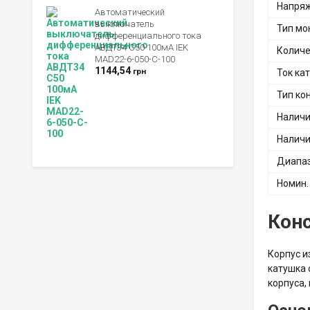
Напряж
Автоматический
выключатель
Тип мо
дифференциального тока
АВДТ34 C50 100мА IEK
Количе
MAD22-6-050-C-100
1144,54
грн
Ток ка
Тип ко
Наличи
Наличи
Диапаз
Номин.
Конс
Корпус и
катушка 
корпуса,