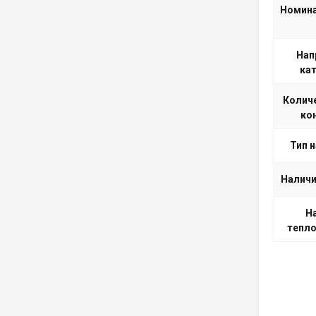
Номина
Нап
кат
Количе
ко
Тип 
Наличи
Н
тепло