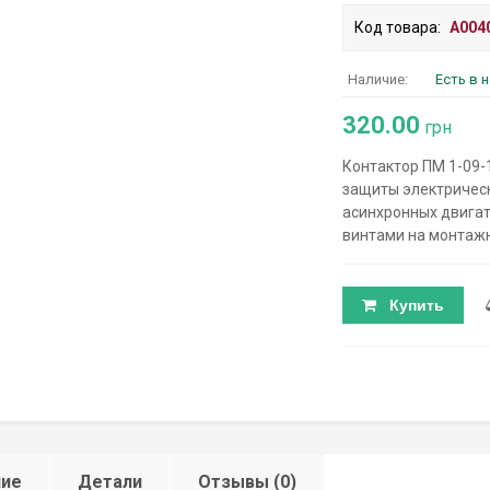
Код товара:
A004
Наличие:
Есть в 
320.00
грн
Контактор ПМ 1-09-
защиты электрическ
асинхронных двигате
винтами на монтажн
Купить
ние
Детали
Отзывы (0)