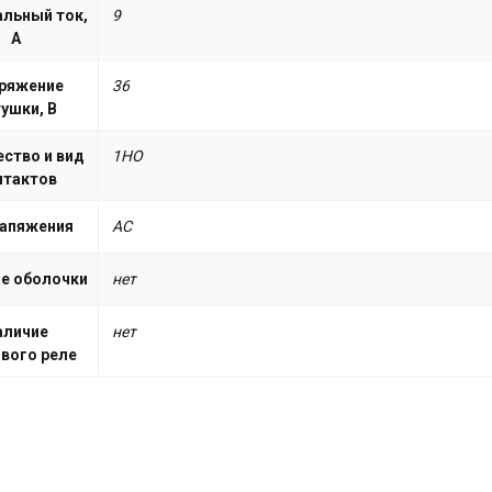
льный ток,
9
А
ряжение
36
ушки, В
ство и вид
1НО
нтактов
напяжения
АС
е оболочки
нет
аличие
нет
вого реле