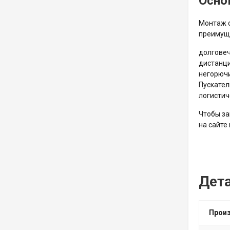
Осно
Монтаж о
преимуще
долговеч
дистанци
негорючи
Пускател
логистич
Чтобы за
на сайте
Дет
Прои