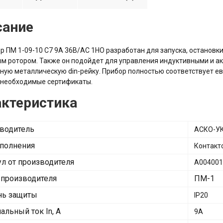
сание
р ПМ 1-09-10 C7 9A 36B/AC 1НО разработан для запуска, остановк
м ротором. Также он подойдет для управления индуктивными и а
ную металлическую din-рейку. Прибор полностью соответствует 
 необходимые сертификаты.
актеристика
водитель
АСКО-У
сполнения
Контакт
ул от производителя
A004001
 производителя
ПМ-1
нь защиты
IP20
альный ток In, А
9А