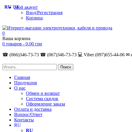
RU
UK
Мой акаунт
Вход/Регистрация
Корзина
0
Ваша корзина
0 товаров -
0.00
грн
☎ (066)346-73-73
☎ (067)346-73-73
💻 Viber (097)655-44-06
✉ 
Главная
Продукция
О нас
Обмен и возврат
Система скидок
Оформление заказа
Оплата и доставка
Вопрос/Ответ
Контакты
RU
RU