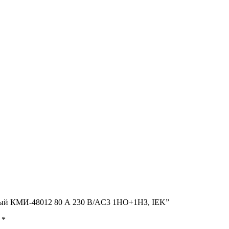
тный КМИ-48012 80 А 230 В/AC3 1НО+1НЗ, IEK”
ы
*