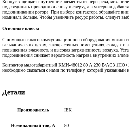
Корпус защищает внутренние элементы от перегрева, механиче
подсоединить проводники снизу и сверху, а в материал добавл
подклинивании ротора. При выборе контактора обращайте внима
номинала больше. Чтобы увеличить ресурс работы, следует вы
Основные плюсы
С помощью такого коммуникационного оборудования можно соз
гальванических цехах, лакокрасочных помещениях, складах и а
повышенная влажность и высокая загрязненность воздуха. Уст
подсоединения снижает вероятность нагрева внутренних элемен
Контактор малогабаритный КМИ-48012 80 А 230 В/AC3 1НО+1НЗ
необходимо связаться с нами по телефону, который указанный н
Детали
Производитель
ІЕК
Номинальный ток, А
80