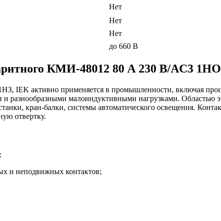
Нет
Нет
Нет
до 660 В
аритного КМИ-48012 80 А 230 В/AC3 1Н
З, IEK активно применяется в промышленности, включая произ
 и разнообразными малоиндуктивными нагрузками. Областью эк
 станки, кран-балки, системы автоматического освещения. Конт
ную отвертку.
:
ых и неподвижных контактов;