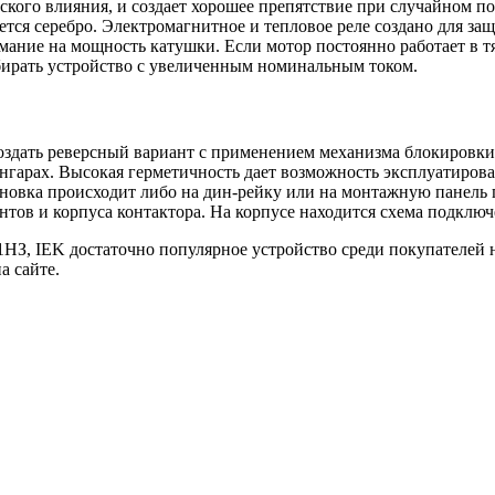
ского влияния, и создает хорошее препятствие при случайном 
яется серебро. Электромагнитное и тепловое реле создано для з
ние на мощность катушки. Если мотор постоянно работает в тяж
бирать устройство с увеличенным номинальным током.
дать реверсный вариант с применением механизма блокировки.
нгарах. Высокая герметичность дает возможность эксплуатирова
ановка происходит либо на дин-рейку или на монтажную панель
тов и корпуса контактора. На корпусе находится схема подключ
, IEK достаточно популярное устройство среди покупателей на
а сайте.