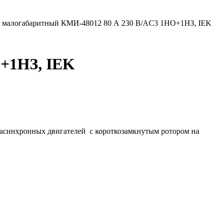
р малогабаритный КМИ-48012 80 А 230 В/AC3 1НО+1НЗ, IEK
О+1НЗ, IEK
 асинхронных двигателей с короткозамкнутым ротором на