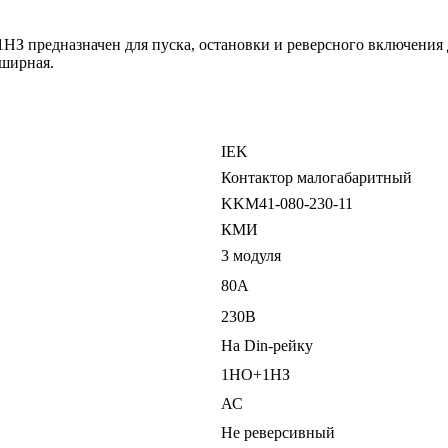
 предназначен для пуска, остановки и реверсного включения 
бширная.
IEK
Контактор малогабаритный
KKM41-080-230-11
КМИ
3 модуля
80А
230В
На Din-рейку
1НО+1НЗ
АС
Не реверсивный