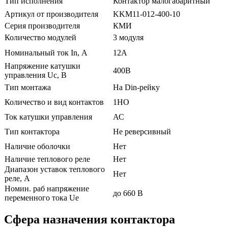
Тип исполнения
Контактор малогабаритный
Артикул от производителя
KKM11-012-400-10
Серия производителя
КМИ
Количество модулей
3 модуля
Номинальный ток In, А
12А
Напряжение катушки
400В
управления Uc, В
Тип монтажа
На Din-рейку
Количество и вид контактов
1НО
Ток катушки управления
АС
Тип контактора
Не реверсивный
Наличие оболочки
Нет
Наличие теплового реле
Нет
Диапазон уставок теплового
Нет
реле, А
Номин. раб напряжение
до 660 В
переменного тока Ue
Сфера назначения контактора