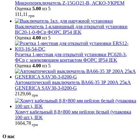
Микропереключатель Z-15GQ21-B, АСКО-УКРЕМ
Оценка
5.00
из 5
111,11
грн
Выключатель 1-клавишный для открытой установки
ВС20-1-0-ФСр ФОРС IP54 IEK
Оценка
4.00
из 5
Розетка 1-местная для открытой установки РСб20-3-
ФСр с заземляющим контактом ФОРС IP54 IEK
Оценка
4.00
из 5
Автоматический выключатель ВА66-35 3Р 200А 25кА
GENERICA SAV30-3-0200-G
2129,66
грн
Хомут кабельный 8,8×800 мм нейлон белый (упаковка
100 шт.), IEK
1604,78
грн
О нас