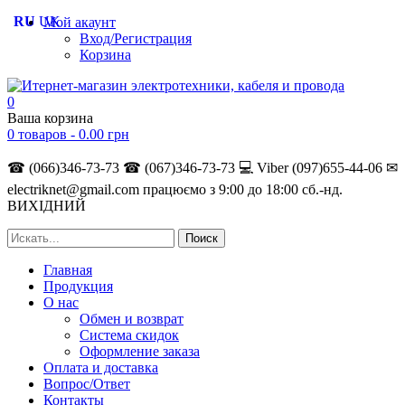
RU
UK
Мой акаунт
Вход/Регистрация
Корзина
0
Ваша корзина
0 товаров -
0.00
грн
☎ (066)346-73-73
☎ (067)346-73-73
💻 Viber (097)655-44-06
✉
electriknet@gmail.com
працюємо з 9:00 до 18:00 сб.-нд.
ВИХІДНИЙ
Главная
Продукция
О нас
Обмен и возврат
Система скидок
Оформление заказа
Оплата и доставка
Вопрос/Ответ
Контакты