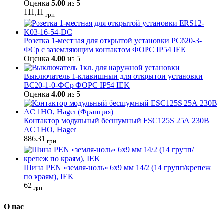
Оценка
5.00
из 5
111,11
грн
Розетка 1-местная для открытой установки РСб20-3-
ФСр с заземляющим контактом ФОРС IP54 IEK
Оценка
4.00
из 5
Выключатель 1-клавишный для открытой установки
ВС20-1-0-ФСр ФОРС IP54 IEK
Оценка
4.00
из 5
Контактор модульный бесшумный ESC125S 25А 230В
AC 1НО, Hager
886.31
грн
Шина PEN «земля-ноль» 6x9 мм 14/2 (14 групп/крепеж
по краям), IEK
62
грн
О нас