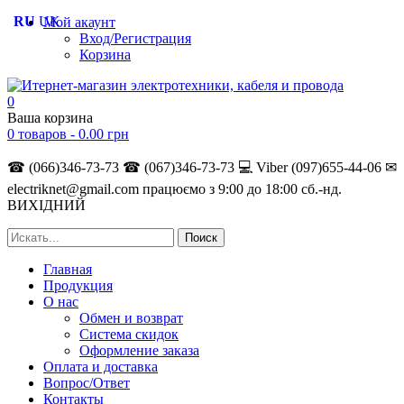
RU
UK
Мой акаунт
Вход/Регистрация
Корзина
0
Ваша корзина
0 товаров -
0.00
грн
☎ (066)346-73-73
☎ (067)346-73-73
💻 Viber (097)655-44-06
✉
electriknet@gmail.com
працюємо з 9:00 до 18:00 сб.-нд.
ВИХІДНИЙ
Главная
Продукция
О нас
Обмен и возврат
Система скидок
Оформление заказа
Оплата и доставка
Вопрос/Ответ
Контакты