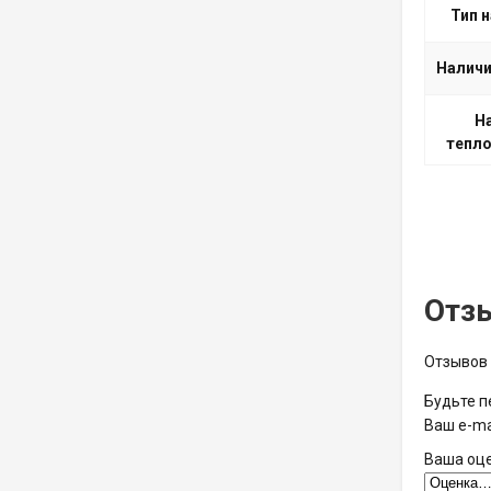
Тип 
Наличи
Н
тепло
Отз
Отзывов 
Будьте пе
Ваш e-ma
Ваша оц