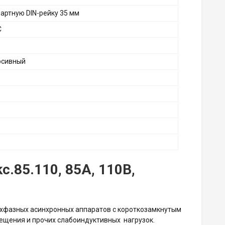
артную DIN-рейку 35 мм
C
рсивный
kc.85.110, 85А, 110В,
 трехфазных асинхронных аппаратов с короткозамкнутым
вещения и прочих слабоиндуктивных нагрузок.