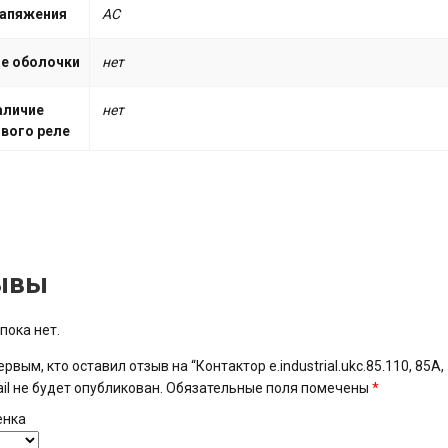
напяжения
АС
е оболочки
нет
аличие
нет
вого реле
ывы
пока нет.
рвым, кто оставил отзыв на “Контактор e.industrial.ukc.85.110, 85А,
il не будет опубликован.
Обязательные поля помечены
*
енка