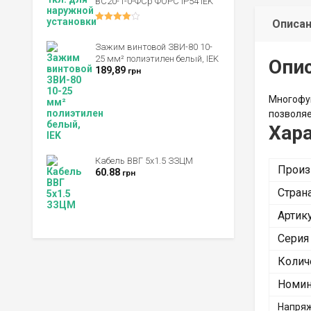
ВС20-1-0-ФСр ФОРС IP54 IEK
Описа
Оценка
4.00
из 5
Зажим винтовой ЗВИ-80 10-
25 мм² полиэтилен белый, IEK
Опи
189,89
грн
Многофун
позволяе
Хар
Кабель ВВГ 5х1.5 ЗЗЦМ
Произ
60.88
грн
Стран
Артик
Серия
Колич
Номин
Напряж