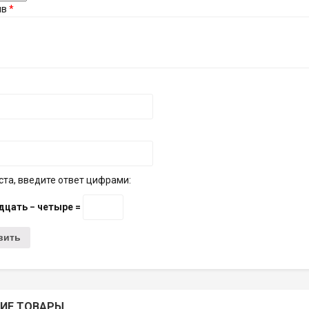
ыв
*
та, введите ответ цифрами:
дцать − четыре =
ИЕ ТОВАРЫ