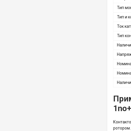
Тип мо
Тип и 
Ток ка
Тип ко
Наличи
Напряж
Номина
Номина
Наличи
При
1no
Контакто
ротором.