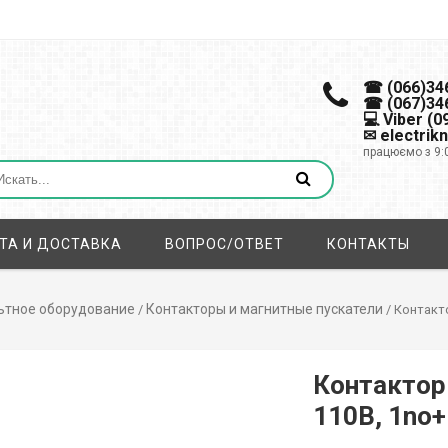
☎ (066)34
☎ (067)34
💻 Viber (
✉ electrik
працюємо з 9:
ТА И ДОСТАВКА
ВОПРОС/ОТВЕТ
КОНТАКТЫ
ьтное оборудование
Контакторы и магнитные пускатели
/
/ Контактор
Контактор e
110В, 1no+