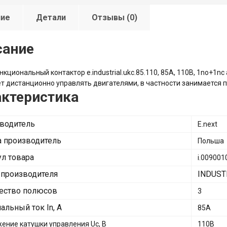
ние
Детали
Отзывы (0)
сание
кциональный контактор e.industrial.ukc.85.110, 85А, 110В, 1no+1n
т дистанционно управлять двигателями, в частности занимается 
актеристика
водитель
E.next
а производитель
Польша
ул товара
i.009001
 производителя
INDUST
ество полюсов
3
альный ток In, А
85А
ение катушки управления Uc, В
110В