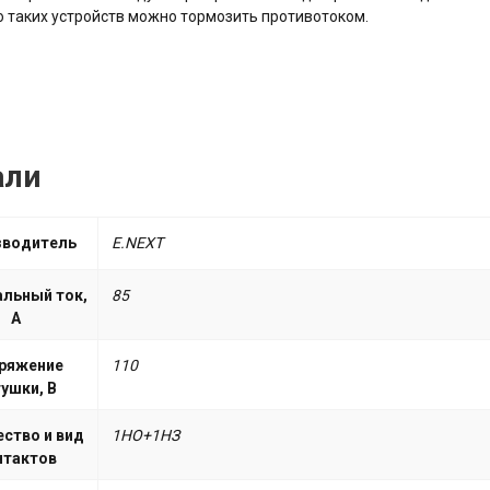
таких устройств можно тормозить противотоком.
али
зводитель
E.NEXT
льный ток,
85
А
ряжение
110
ушки, В
ство и вид
1НО+1НЗ
нтактов