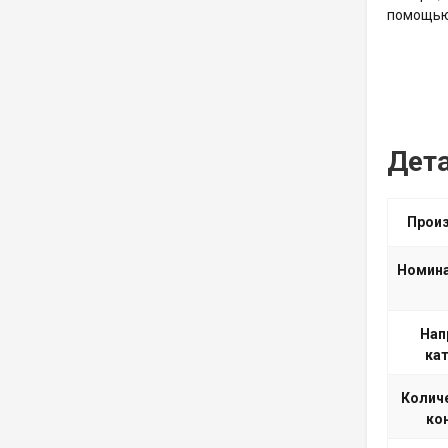
помощью 
Дет
Прои
Номина
Нап
кат
Количе
ко