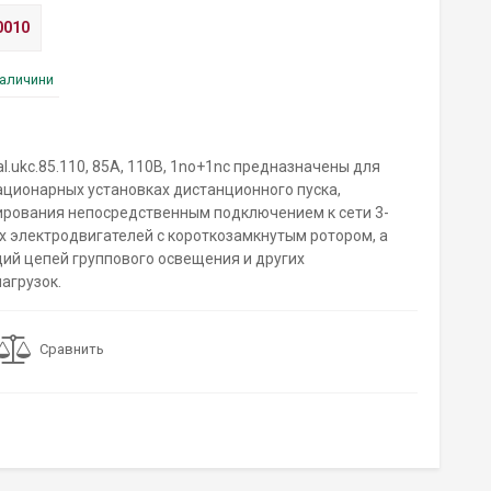
0010
наличини
ial.ukc.85.110, 85А, 110В, 1no+1nc предназначены для
ационарных установках дистанционного пуска,
ирования непосредственным подключением к сети 3-
 электродвигателей с короткозамкнутым ротором, а
ий цепей группового освещения и других
агрузок.
Сравнить