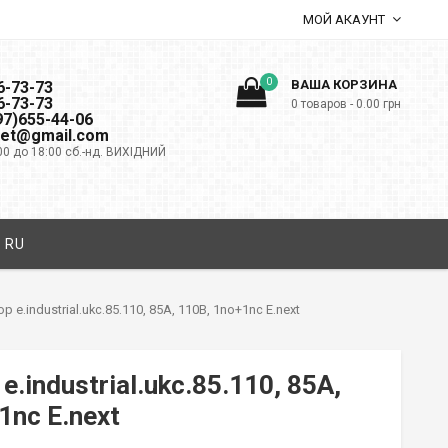
МОЙ АКАУНТ
0
ВАША КОРЗИНА
6-73-73
6-73-73
0 товаров -
0.00
грн
097)655-44-06
net@gmail.com
00 до 18:00 сб.-нд. ВИХІДНИЙ
RU
 e.industrial.ukc.85.110, 85А, 110В, 1no+1nc E.next
.industrial.ukc.85.110, 85А,
1nc E.next