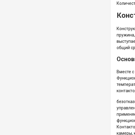
Количест
Конс
Конструк
пружина,
выступае
общий ср
Основ
Вместе с
Функцион
температ
контакто
безотказ
управлен
применяе
функцион
Контакто
камеры, 