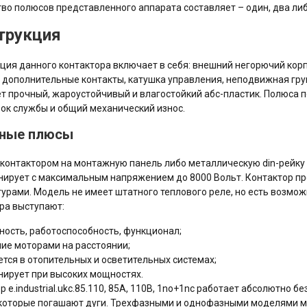
во полюсов представленного аппарата составляет – один, два либ
трукция
ция данного контактора включает в себя: внешний негорючий кор
 дополнительные контакты, катушка управления, неподвижная гру
т прочный, жароустойчивый и влагостойкий абс-пластик. Полюса
ок службы и общий механический износ.
ные плюсы
 контактором на монтажную панель либо металлическую din-рейку
ирует с максимальным напряжением до 8000 Вольт. Контактор п
урами. Модель не имеет штатного теплового реле, но есть возм
ра выступают:
ность, работоспособность, функционал;
ие моторами на расстоянии;
тся в отопительных и осветительных системах;
ирует при высоких мощностях.
р e.industrial.ukc.85.110, 85А, 110В, 1no+1nc работает абсолютно 
которые погашают дуги. Трехфазными и однофазными моделями м