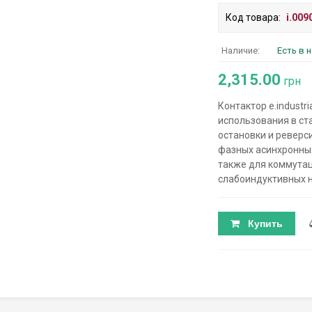
Код товара:
i.009
Наличие:
Есть в 
2,315.00
грн
Контактор e.industr
использования в ст
остановки и реверс
фазных асинхронных
также для коммутац
слабоиндуктивных н
Купить