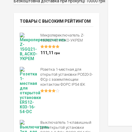
Безкоштовна доставка при прокупці 10000 грн
ТОВАРЫ С ВЫСОКИМ РЕЙТИНГОМ
Микропереключатель Z-
15GQ21-B, АСКО-УКРЕМ
Оценка
5.00
111,11
грн
из 5
Розетка 1-местная для
открытой установки РСб20-3-
ФСр с заземляющим
контактом ФОРС IP54 IEK
Оценка
4.00
из 5
Выключатель 1-клавишный
для открытой установки