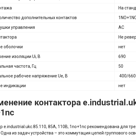
нтажа
На станд
количество дополнительных контактов
1NO+1N
тушки управления
АС
нтактора
Не реве
е оболочки
нет
ение изоляции Ui, В
690
льная частота, Гц
50
льное рабочее напряжение Ue, В
400/660
е индикации
нет
менение к
онтактора e.industrial.u
+1nc
р e.industrial.ukc.85.110, 85А, 110В, 1no+1nc рекомендована для
 Одна из задач устройства – это коммутация цепей группового ос