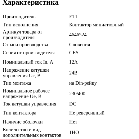
Характеристика
Производитель
ETI
Тип исполнения
Контактор миниатюрный
Артикул товара от
4646524
производителя
Страна производства
Словения
Серия от производителя
CES
Номинальный ток In, А
12А
Напряжение катушки
24В
управления Uc, В
Тип монтажа
на Din-рейку
Номинальное рабочее
230/400
напряжение Ue, В
Ток катушки управления
DС
Тип контактора
Не реверсивный
Наличие оболочки
Нет
Количество и вид
1НО
дополнительных контактов