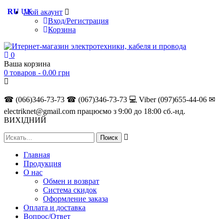
RU
UK
Мой акаунт
Вход/Регистрация
Корзина
0
Ваша корзина
0 товаров -
0.00
грн
☎ (066)346-73-73
☎ (067)346-73-73
💻 Viber (097)655-44-06
✉
electriknet@gmail.com
працюємо з 9:00 до 18:00 сб.-нд.
ВИХІДНИЙ
Главная
Продукция
О нас
Обмен и возврат
Система скидок
Оформление заказа
Оплата и доставка
Вопрос/Ответ