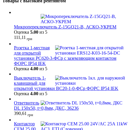
Товары с высоким рейтингом
Микропереключатель Z-15GQ21-B, АСКО-УКРЕМ
Оценка
5.00
из 5
111,11
грн
Розетка 1-местная
для открытой
установки РСб20-3-ФСр с заземляющим контактом
ФОРС IP54 IEK
Оценка
4.00
из 5
Выключатель 1-
клавишный для
открытой установки ВС20-1-0-ФСр ФОРС IP54 IEK
Оценка
4.00
из 5
Ответвитель
DL 150х50, t=0,8мм, ДКС, 36236
390,61
грн
Контактор
CEM 25.00