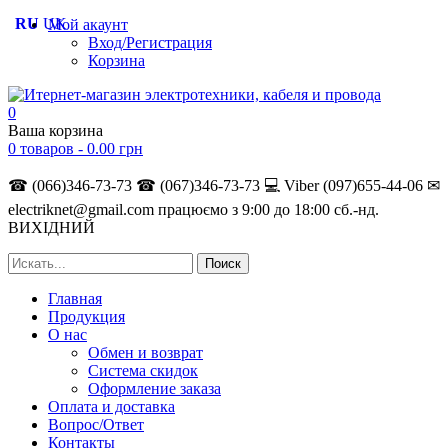
RU
UK
Мой акаунт
Вход/Регистрация
Корзина
0
Ваша корзина
0 товаров -
0.00
грн
☎ (066)346-73-73
☎ (067)346-73-73
💻 Viber (097)655-44-06
✉
electriknet@gmail.com
працюємо з 9:00 до 18:00 сб.-нд.
ВИХІДНИЙ
Главная
Продукция
О нас
Обмен и возврат
Система скидок
Оформление заказа
Оплата и доставка
Вопрос/Ответ
Контакты