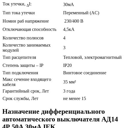
Ток утечки,
I:
30мА
Δ
Тип тока утечки
Переменный (AC)
Номин раб напряжение
230/400 В
Отключающая способность
4,5кА
Количество полюсов
4
Количество занимаемых
3
модулей
Тип расцепителя
Тепловой, электромагнитный
Степень защиты – IP
IP20
Тип подключения
Винтовое соединение
Макс сечение входящего
35 мм²
кабеля
Гарантийный срок, Лет
3 года
Срок службы, Лет
не менее 15
Назначение дифференциального
автоматического выключателя АД14
4Р 50А 30мА IEK