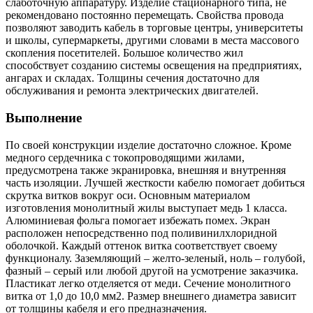
слаботочную аппаратуру. Изделие стационарного типа, не
рекомендовано постоянно перемещать. Свойства провода
позволяют заводить кабель в торговые центры, университеты
и школы, супермаркеты, другими словами в места массового
скопления посетителей. Большое количество жил
способствует созданию системы освещения на предприятиях,
ангарах и складах. Толщины сечения достаточно для
обслуживания и ремонта электрических двигателей.
Выполнение
По своей конструкции изделие достаточно сложное. Кроме
медного сердечника с токопроводящими жилами,
предусмотрена также экранировка, внешняя и внутренняя
часть изоляции. Лучшей жесткости кабелю помогает добиться
скрутка витков вокруг оси. Основным материалом
изготовления монолитный жилы выступает медь 1 класса.
Алюминиевая фольга помогает избежать помех. Экран
расположен непосредственно под поливинилхлоридной
оболочкой. Каждый оттенок витка соответствует своему
функционалу. Заземляющий – желто-зеленый, ноль – голубой,
фазный – серый или любой другой на усмотрение заказчика.
Пластикат легко отделяется от меди. Сечение монолитного
витка от 1,0 до 10,0 мм2. Размер внешнего диаметра зависит
от толщины кабеля и его предназначения.