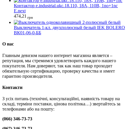
Контактор e.industrial.ukc.18.110, 18А, 110В, 1no+1nc
E.next
474,21
грн
Выключатель 1-кл. двухполюсный белый IEK BOLERO
ВК01-06-0-ББ
О нас
Главным девизом нашего интернет магазина является –
репутация, мы стремимся удовлетворить каждого нашего
покупателя. Нам доверяют, так как наш товар проходит
обязательную сертификацию, проверку качества и имеет
гарантию производителя.
Контакти
З усіх питань (технічні, консультаційні, наявність товару на
складі, терміни поставки, цінова політика…) звертайтесь за
телефонами або на пошту:
(066) 346-73-73
(067) 346-73-73