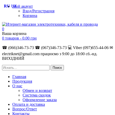
RU
UK
Мой акаунт
Вход/Регистрация
Корзина
0
Ваша корзина
0 товаров -
0.00
грн
☎ (066)346-73-73
☎ (067)346-73-73
💻 Viber (097)655-44-06
✉
electriknet@gmail.com
працюємо з 9:00 до 18:00 сб.-нд.
ВИХІДНИЙ
Главная
Продукция
О нас
Обмен и возврат
Система скидок
Оформление заказа
Оплата и доставка
Вопрос/Ответ
Контакты