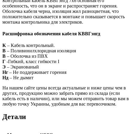
Контрольный кабель КВВГэнгд 7х6 основная его
особенность, что он в экране и распространяет горения.
Оболочка кабеля черна, изоляция жил разноцветная, что
положительно сказывается в монтаже и повышает скорость
монтажа контрольника для электриков.
Расшифровка обозначения кабеля КВВГэнгд
К
– Кабель контрольный.
В
– Поливинилхлоридная изоляция
В
– Оболочка из ПВХ
Г
-Гибкий, класс гибкости I
Э
– Экранованый
Нг
– Не поддерживает горения
Нд
– Не дымит
На нашем сайте цены всегда актуальные и ниже цены чем в
других, продукцию можно забрать прямо из склада (если
кабель есть в наличии), или мы можем отправить товар вам в
любую точку Украины, удобным для вас перевозчиком.
Детали