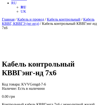
RU
RU
UK
Главная
/
Кабель и провод
/
Кабель контрольный
/
Кабель
КВВГ, КВВГЭ (нг-нгд)
/ Кабель контрольный КВВГэнг-нд
7х6
Кабель контрольный
КВВГэнг-нд 7х6
Код товара:
KVVGengd-7-6
Наличие:
Есть в наличини
0.00
грн
Контрольный кабель КВВГэнгд 7х6 с монолитной жилой,