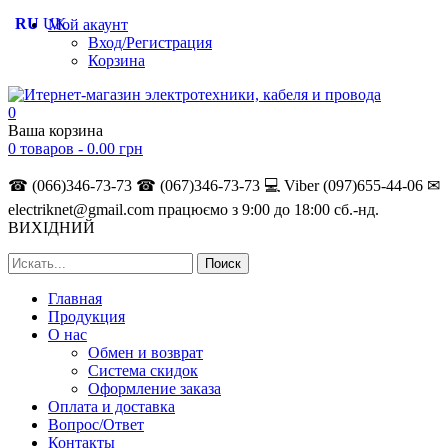
RU
UK
Мой акаунт
Вход/Регистрация
Корзина
0
Ваша корзина
0 товаров -
0.00
грн
☎ (066)346-73-73
☎ (067)346-73-73
💻 Viber (097)655-44-06
✉
electriknet@gmail.com
працюємо з 9:00 до 18:00 сб.-нд.
ВИХІДНИЙ
Главная
Продукция
О нас
Обмен и возврат
Система скидок
Оформление заказа
Оплата и доставка
Вопрос/Ответ
Контакты