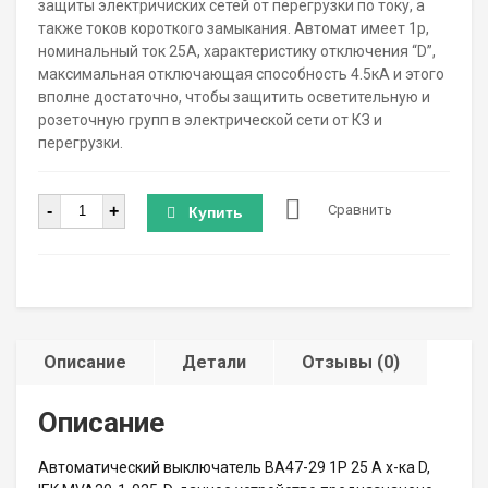
защиты электричиских сетей от перегрузки по току, а
также токов короткого замыкания. Автомат имеет 1р,
номинальный ток 25А, характеристику отключения “D”,
максимальная отключающая способность 4.5кА и этого
вполне достаточно, чтобы защитить осветительную и
розеточную групп в электрической сети от КЗ и
перегрузки.
Количество
-
+
Сравнить
Купить
Описание
Детали
Отзывы (0)
Описание
Автоматический выключатель ВА47-29 1P 25 А х-ка D,