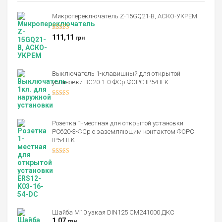
Микропереключатель Z-15GQ21-B, АСКО-УКРЕМ
Оценка
5.00
111,11
грн
из 5
Выключатель 1-клавишный для открытой
установки ВС20-1-0-ФСр ФОРС IP54 IEK
Оценка
4.00
из 5
Розетка 1-местная для открытой установки
РСб20-3-ФСр с заземляющим контактом ФОРС
IP54 IEK
Оценка
4.00
из 5
Шайба М10 узкая DIN125 CM241000 ДКС
1,07
грн