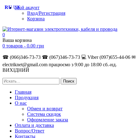
RU
UK
Мой акаунт
Вход/Регистрация
Корзина
0
Ваша корзина
0 товаров -
0.00
грн
☎ (066)346-73-73
☎ (067)346-73-73
💻 Viber (097)655-44-06
✉
electriknet@gmail.com
працюємо з 9:00 до 18:00 сб.-нд.
ВИХІДНИЙ
Главная
Продукция
О нас
Обмен и возврат
Система скидок
Оформление заказа
Оплата и доставка
Вопрос/Ответ
Контакты