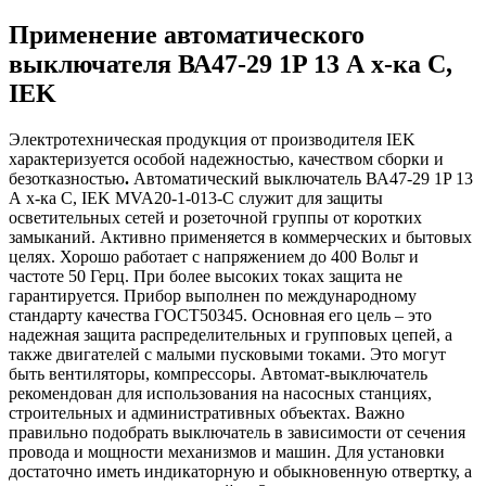
Применение автоматического
выключателя ВА47-29 1P 13 А х-ка C,
IEK
Электротехническая продукция от производителя IEK
характеризуется особой надежностью, качеством сборки и
безотказностью
.
Автоматический выключатель ВА47-29 1P 13
А х-ка C, IEK MVA20-1-013-C служит для защиты
осветительных сетей и розеточной группы от коротких
замыканий. Активно применяется в коммерческих и бытовых
целях. Хорошо работает с напряжением до 400 Вольт и
частоте 50 Герц. При более высоких токах защита не
гарантируется. Прибор выполнен по международному
стандарту качества ГОСТ50345. Основная его цель – это
надежная защита распределительных и групповых цепей, а
также двигателей с малыми пусковыми токами. Это могут
быть вентиляторы, компрессоры. Автомат-выключатель
рекомендован для использования на насосных станциях,
строительных и административных объектах. Важно
правильно подобрать выключатель в зависимости от сечения
провода и мощности механизмов и машин. Для установки
достаточно иметь индикаторную и обыкновенную отвертку, а