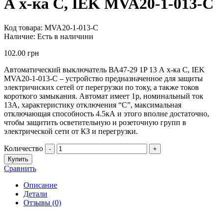
А х-ка C, IEK MVA20-1-013-C
Код товара:
MVA20-1-013-C
Наличие:
Есть в наличини
102.00
грн
Автоматический выключатель ВА47-29 1P 13 А х-ка C, IEK
MVA20-1-013-C – устройство предназначенное для защиты
электричиских сетей от перегрузки по току, а также токов
короткого замыкания. Автомат имеет 1р, номинальный ток
13А, характеристику отключения “С”, максимальная
отключающая способность 4.5кА и этого вполне достаточно,
чтобы защитить осветительную и розеточную групп в
электрической сети от КЗ и перегрузки.
Количество
-
+
Купить
Сравнить
Описание
Детали
Отзывы (0)