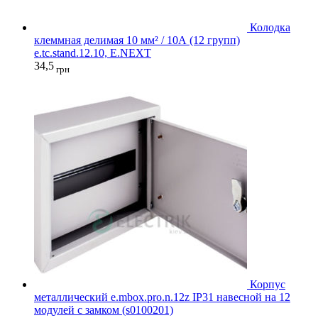
Колодка
клеммная делимая 10 мм² / 10А (12 групп)
e.tc.stand.12.10, E.NEXT
34,5
грн
Корпус
металлический e.mbox.pro.n.12z IP31 навесной на 12
модулей с замком (s0100201)