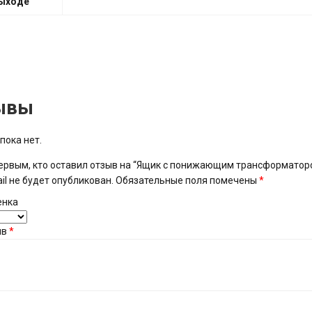
ыходе
ывы
пока нет.
ервым, кто оставил отзыв на “Ящик с понижающим трансформатором
il не будет опубликован.
Обязательные поля помечены
*
енка
ыв
*