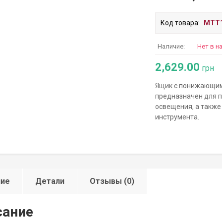
Код товара:
MTT1
Наличие:
Нет в н
2,629.00
грн
Ящик с понижающим 
предназначен для п
освещения, а также
инструмента.
ние
Детали
Отзывы (0)
сание