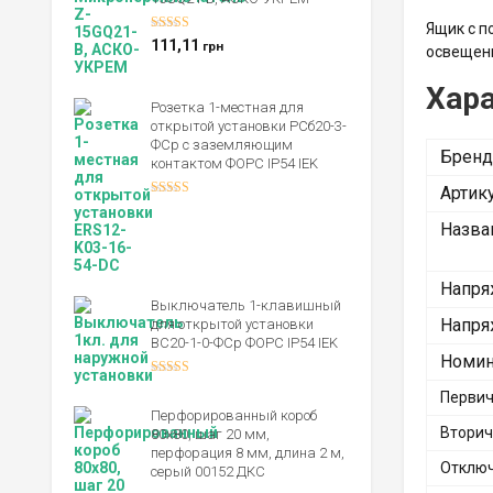
Ящик с п
Оценка
5.00
111,11
грн
освещени
из 5
Хар
Розетка 1-местная для
открытой установки РСб20-3-
ФСр с заземляющим
Бренд
контактом ФОРС IP54 IEK
Артик
Оценка
4.00
из 5
Назва
Напря
Выключатель 1-клавишный
Напря
для открытой установки
ВС20-1-0-ФСр ФОРС IP54 IEK
Номин
Оценка
Первич
4.00
из 5
Перфорированный короб
Вторич
80х80, шаг 20 мм,
перфорация 8 мм, длина 2 м,
Отключ
серый 00152 ДКС