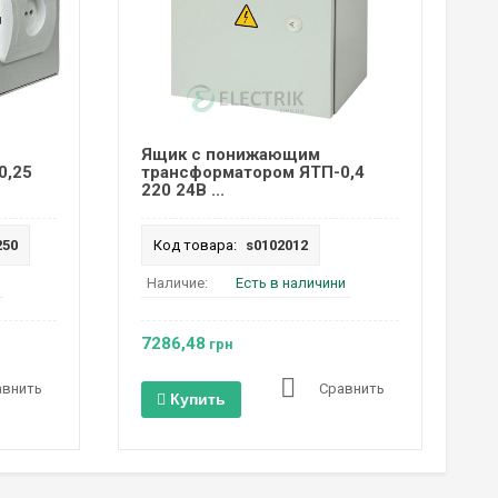
Ящик с понижающим
0,25
трансформатором ЯТП-0,4
220 24В ...
250
Код товара:
s0102012
Наличие:
Есть в наличини
7286,48
грн
авнить
Сравнить
Купить