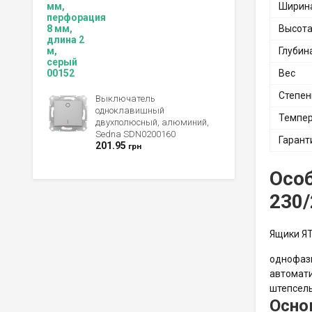
Ширин
Высот
Глубин
Вес
Степен
Выключатель
одноклавишный
Темпер
двухполюсный, алюминий,
Sedna SDN0200160
Гарант
201.95
грн
Осо
230/
Ящики ЯТ
однофаз
автомати
штепсель
Осно