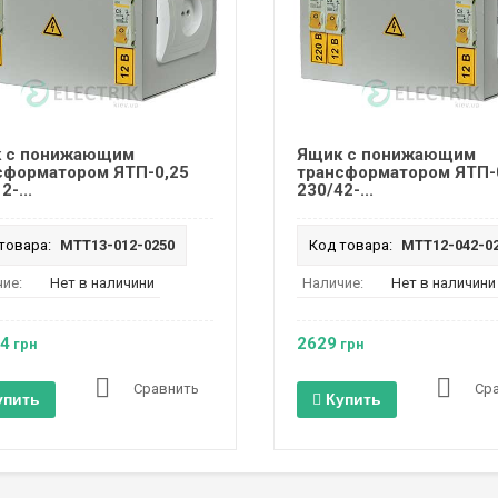
 с понижающим
Ящик с понижающим
сформатором ЯТП-0,25
трансформатором ЯТП-
2-...
230/42-...
товара:
MTT13-012-0250
Код товара:
MTT12-042-0
ие:
Нет в наличини
Наличие:
Нет в наличини
.4
2629
грн
грн
Сравнить
Ср
упить
Купить