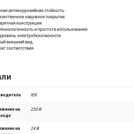
ая антикоррозийная стойкость.
чественное наружное покрытие.
ритная конструкция.
технологичность и простота использования.
уровень электробезопасности.
ый внешний вид.
ат соответствия.
али
зводитель
ІЕК
яжение на
220 В
входе
яжение на
24 В