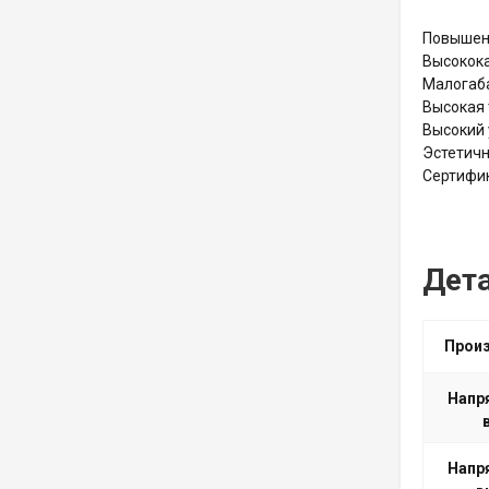
Повышенн
Высокока
Малогаба
Высокая 
Высокий 
Эстетичн
Сертифик
Дет
Прои
Напр
Напр