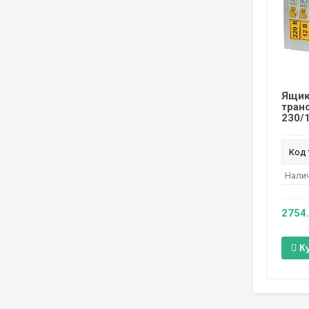
Ящик
тран
230/1
Код 
Налич
2754
К