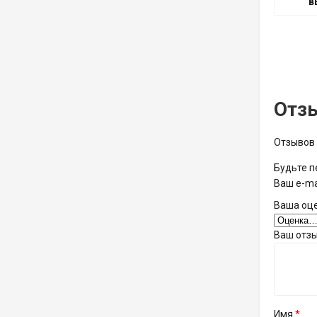
в
Отз
Отзывов 
Будьте п
Ваш e-ma
Ваша оц
Ваш отз
Имя
*