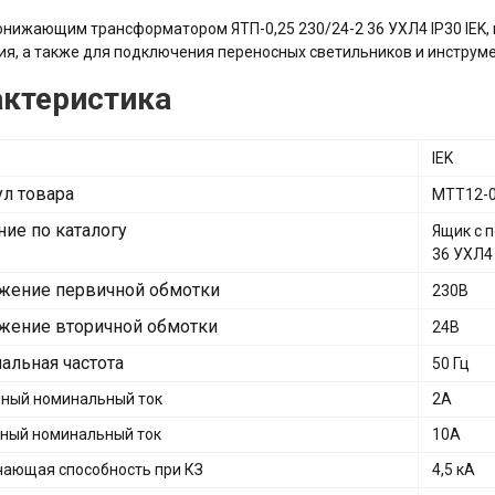
онижающим трансформатором ЯТП-0,25 230/24-2 36 УХЛ4 IP30 IEK,
я, а также для подключения переносных светильников и инструме
актеристика
IEK
ул товара
MTT12-0
ние по каталогу
Ящик с 
36 УХЛ4 
жение первичной обмотки
230В
жение вторичной обмотки
24В
альная частота
50 Гц
ный номинальный ток
2А
ный номинальный ток
10А
ающая способность при КЗ
4,5 кА