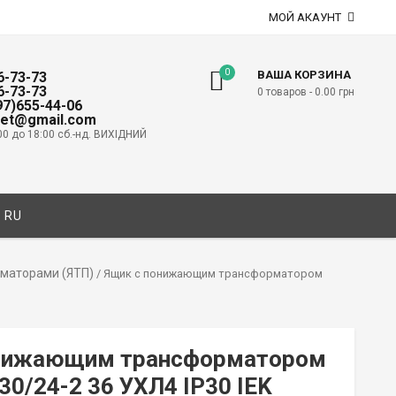
МОЙ АКАУНТ
0
ВАША КОРЗИНА
6-73-73
6-73-73
0 товаров -
0.00
грн
097)655-44-06
net@gmail.com
00 до 18:00 сб.-нд. ВИХІДНИЙ
RU
маторами (ЯТП)
/ Ящик с понижающим трансформатором
онижающим трансформатором
30/24-2 36 УХЛ4 IP30 IEK