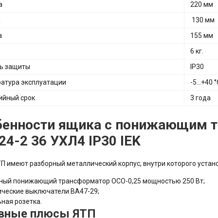
а
220 мм
а
130 мм
а
155 мм
6 кг.
ь защиты
IP30
атура эксплуатации
-5…+40 °
ийный срок
3 года
бенности ящика с понижающим т
24-2 36 УХЛ4 IP30 IEK
П имеют разборный металлический корпус, внутри которого устан
ный понижающий трансформатор ОСО-0,25 мощностью 250 Вт;
ческие выключатели ВА47-29;
ная розетка.
вные плюсы ЯТП