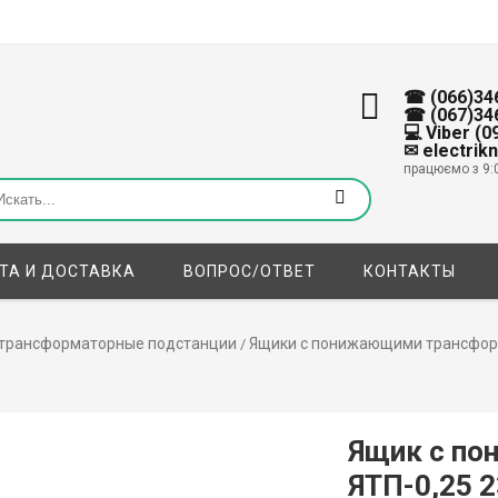
☎ (066)34
☎ (067)34
💻 Viber (
✉ electrik
працюємо з 9:
ТА И ДОСТАВКА
ВОПРОС/ОТВЕТ
КОНТАКТЫ
 трансформаторные подстанции
Ящики с понижающими трансфор
/
Ящик с п
ЯТП-0,25 2