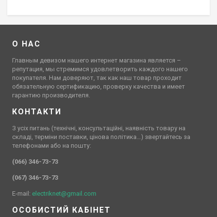
О НАС
Главным девизом нашего интернет магазина является –
репутация, мы стремимся удовлетворить каждого нашего
покупателя. Нам доверяют, так как наш товар проходит
обязательную сертификацию, проверку качества и имеет
гарантию производителя.
КОНТАКТИ
З усіх питань (технічні, консультаційні, наявність товару на
складі, терміни поставки, цінова політика…) звертайтесь за
телефонами або на пошту:
(066) 346-73-73
(067) 346-73-73
E-mail:
electriknet@gmail.com
ОСОБИСТИЙ КАБІНЕТ