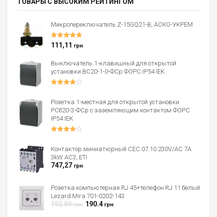
ТОВАРЫ С ВЫСОКИМ РЕЙТИНГОМ
Микропереключатель Z-15GQ21-B, АСКО-УКРЕМ
Оценка
5.00
111,11
грн
из 5
Выключатель 1-клавишный для открытой
установки ВС20-1-0-ФСр ФОРС IP54 IEK
Оценка
4.00
из 5
Розетка 1-местная для открытой установки
РСб20-3-ФСр с заземляющим контактом ФОРС
IP54 IEK
Оценка
4.00
из 5
Контактор миниатюрный CEC 07.10 230V/AC 7A
3kW AC3, ETI
747,27
грн
Розетка компьютерная RJ 45+телефон RJ 11 белый
Lezard Mira 701-0202-143
192.89
190.4
грн
грн