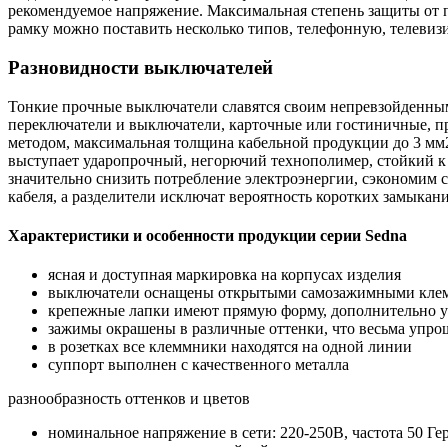
рекомендуемое напряжение. Максимальная степень защиты от 
рамку можно поставить несколько типов, телефонную, телевиз
Разновидности выключателей
Тонкие прочные выключатели славятся своим непревзойденны
переключатели и выключатели, карточные или гостиничные, п
методом, максимальная толщина кабельной продукции до 3 м
выступает ударопрочный, негорючий технополимер, стойкий к
значительно снизить потребление электроэнергии, сэкономим
кабеля, а разделители исключат вероятность коротких замыка
Характеристики и особенности продукции серии Sedna
ясная и доступная маркировка на корпусах изделия
выключатели оснащены открытыми самозажимными кле
крепежные лапки имеют прямую форму, дополнительно 
зажимы окрашены в различные оттенки, что весьма упро
в розетках все клеммники находятся на одной линии
суппорт выполнен с качественного металла
разнообразность оттенков и цветов
номинальное напряжение в сети: 220-250В, частота 50 Ге