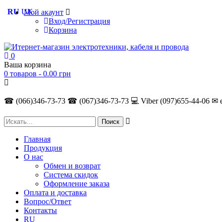
RU
UK
Мой акаунт
Вход/Регистрация
Корзина
0
Ваша корзина
0 товаров -
0.00
грн
☎ (066)346-73-73
☎ (067)346-73-73
💻 Viber (097)655-44-06
✉ 
Главная
Продукция
О нас
Обмен и возврат
Система скидок
Оформление заказа
Оплата и доставка
Вопрос/Ответ
Контакты
RU