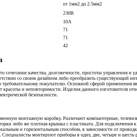
от 1мм2 до 2.5мм2
230В
10А
71
71
42
a
о сочетание качества, долговечности, простоты управления и уд
етствии со своим дизайном либо преобразить существующий инте
 требовательному покупателю. Основной сферой применения явл
 красоты и неповторимости. Изделия данного изготовителя от
лектрической безопасности.
кновенную монтажную коробку. Различают компьютерные, телев
шторки либо же плотная крышка с пластиката. Для подключения к
икальным и горизонтальным способом, в зависимости от провод
пециалисты монтируют приборы в одну, две, четыре и шесть рам