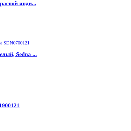
асной инди...
ый, Sedna ...
1900121