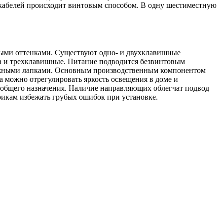
 кабелей происходит винтовым способом. В одну шестиместную
ыми оттенками. Существуют одно- и двухклавишные
а и трехклавишные. Питание подводится безвинтовым
нтажными лапками. Основным производственным компонентом
 можно отрегулировать яркость освещения в доме и
 общего назначения. Наличие направляющих облегчат подвод
рикам избежать грубых ошибок при установке.