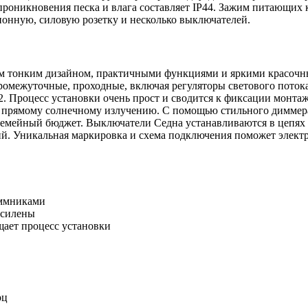
проникновения песка и влага составляет IP44. Зажим питающих
ионную, силовую розетку и несколько выключателей.
м тонким дизайном, практичными функциями и яркими красочн
ромежуточные, проходные, включая регуляторы светового поток
м2. Процесс установки очень прост и сводится к фиксации мо
 прямому солнечному излучению. С помощью стильного диммера
 семейный бюджет. Выключатели Седна устанавливаются в цепях
ний. Уникальная маркировка и схема подключения поможет элект
ммниками
усилены
щает процесс установки
рц