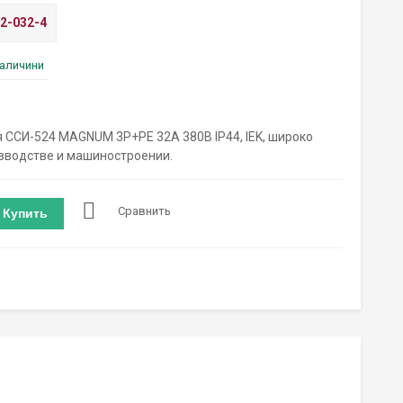
2-032-4
наличини
 ССИ-524 MAGNUM 3P+PE 32А 380В IP44, IEK, широко
зводстве и машиностроении.
Сравнить
Купить