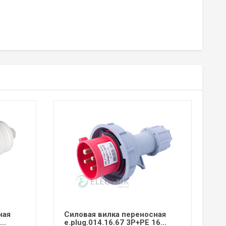
ная
Силовая вилка переносная
..
e.plug.014.16.67 3P+PE 16...