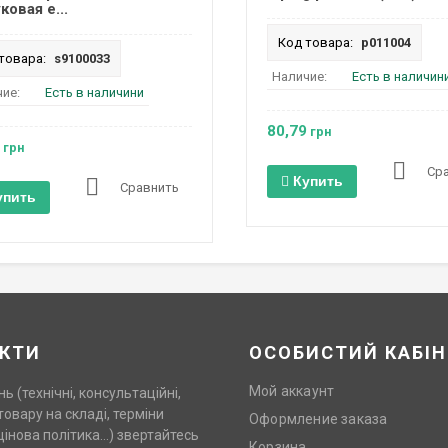
ковая e...
Код товара:
p011004
товара:
s9100033
Наличие:
Есть в наличин
ие:
Есть в наличини
80,79
грн
грн
Ср
Купить
Сравнить
упить
КТИ
ОСОБИСТИЙ КАБІН
Мой аккаунт
нь (технічні, консультаційні,
товару на складі, терміни
Оформление заказа
цінова політика…) звертайтесь
Корзина