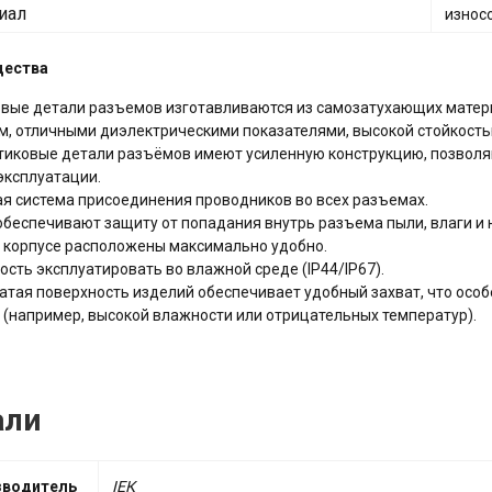
иал
износ
щества
вые детали разъемов изготавливаются из самозатухающих матери
м, отличными диэлектрическими показателями, высокой стойкость
тиковые детали разъёмов имеют усиленную конструкцию, позво
эксплуатации.
я система присоединения проводников во всех разъемах.
беспечивают защиту от попадания внутрь разъема пыли, влаги и
 корпусе расположены максимально удобно.
сть эксплуатировать во влажной среде (IP44/IP67).
тая поверхность изделий обеспечивает удобный захват, что особ
 (например, высокой влажности или отрицательных температур).
али
зводитель
ІЕК