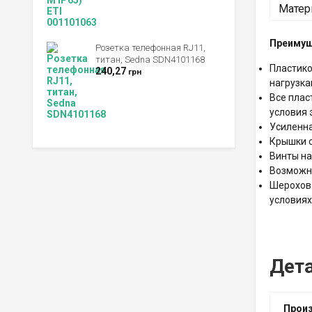
Матер
Преиму
Розетка телефонная RJ11,
титан, Sedna SDN4101168
Пластико
240,27
грн
нагрузка
Все плас
условия 
Усиленна
Крышки о
Винты на
Возможно
Шерохова
условиях
Дет
Прои