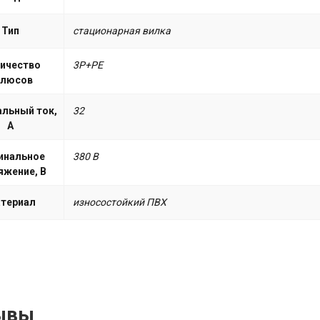
Тип
стационарная вилка
ичество
3P+PE
олюсов
льный ток,
32
А
инальное
380 B
яжение, В
териал
износостойкий ПВХ
ывы