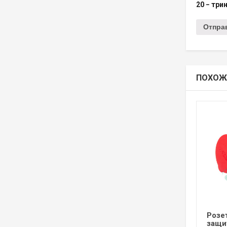
20 − три
ПОХОЖ
Розе
защи