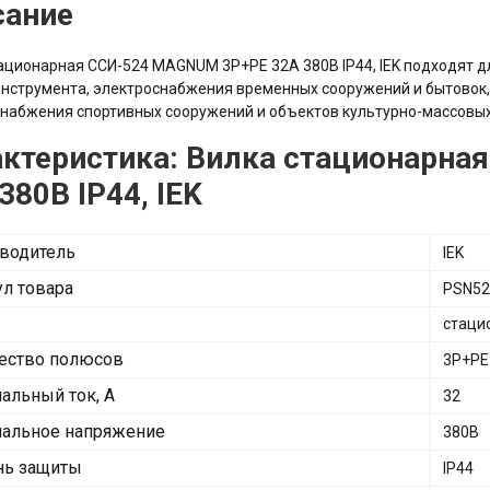
сание
ационарная ССИ-524 MAGNUM 3P+PE 32А 380В IP44, IEK подходят 
нструмента, электроснабжения временных сооружений и бытовок,
набжения спортивных сооружений и объектов культурно-массовых м
актеристика: Вилка стационарн
380В IP44, IEK
водитель
IEK
ул товара
PSN52
стаци
ество полюсов
3P+PE
альный ток, А
32
альное напряжение
380В
нь защиты
IP44