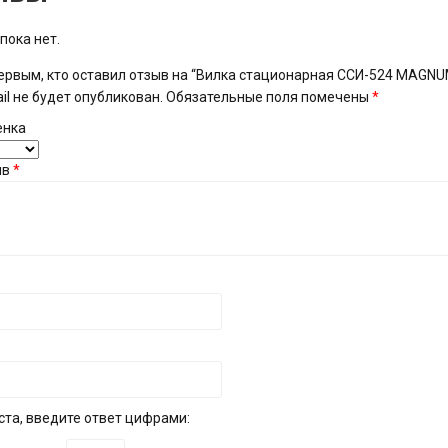
пока нет.
ервым, кто оставил отзыв на “Вилка стационарная ССИ-524 MAGNUM
il не будет опубликован.
Обязательные поля помечены
*
енка
ыв
*
та, введите ответ цифрами: