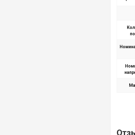
Кол
п
Номина
Ном
напр
Ма
Отз