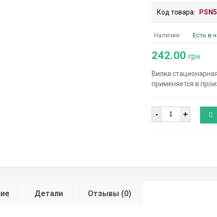
Код товара:
PSN5
Наличие:
Есть в 
242.00
грн
Вилка стационарная
применяется в прои
Количество
-
+
ние
Детали
Отзывы (0)