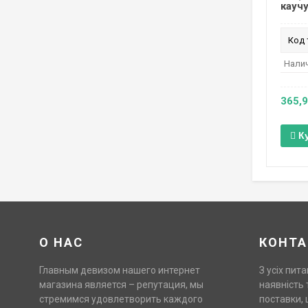
каучу
Код 
Налич
365,9
К
О НАС
КОНТА
Главным девизом нашего интернет
З усіх пита
магазина является – репутация, мы
наявність 
стремимся удовлетворить каждого
поставки, 