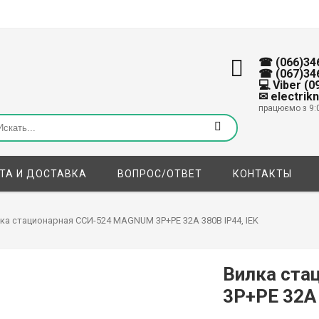
☎ (066)34
☎ (067)34
💻 Viber (
✉ electrik
працюємо з 9:
ТА И ДОСТАВКА
ВОПРОС/ОТВЕТ
КОНТАКТЫ
ка стационарная ССИ-524 MAGNUM 3P+PE 32А 380В IP44, IEK
Вилка ста
3P+PE 32А 