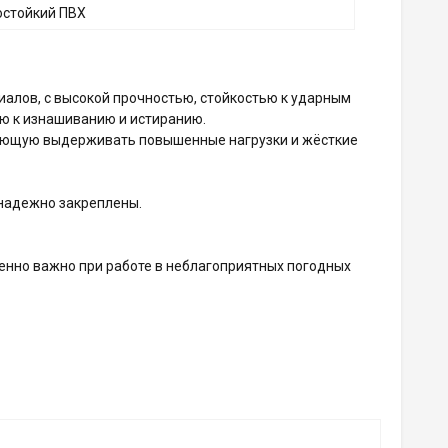
остойкий ПВХ
алов, с высокой прочностью, стойкостью к ударным
ю к изнашиванию и истиранию.
ляющую выдерживать повышенные нагрузки и жёсткие
 надежно закреплены.
енно важно при работе в неблагоприятных погодных