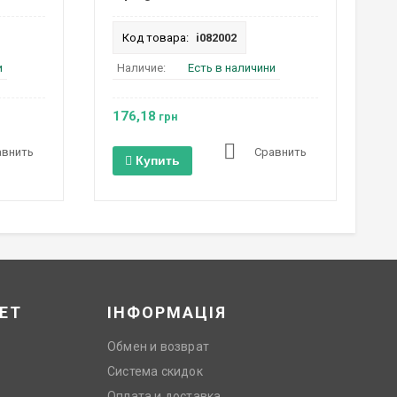
Код товара:
i082002
и
Наличие:
Есть в наличини
176,18
грн
авнить
Сравнить
Купить
ЕТ
ІНФОРМАЦІЯ
Обмен и возврат
Система скидок
Оплата и доставка