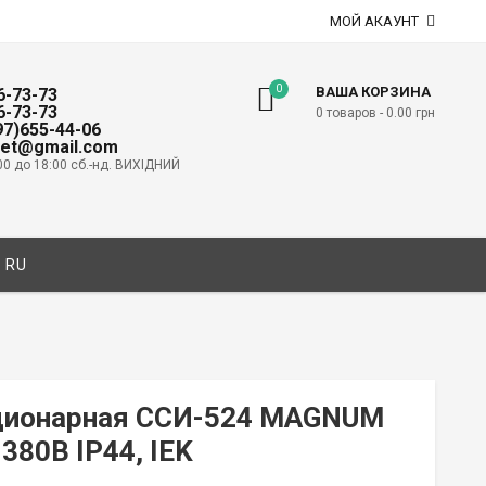
МОЙ АКАУНТ
0
ВАША КОРЗИНА
6-73-73
6-73-73
0 товаров -
0.00
грн
097)655-44-06
net@gmail.com
00 до 18:00 сб.-нд. ВИХІДНИЙ
RU
ционарная ССИ-524 MAGNUM
380В IP44, IEK