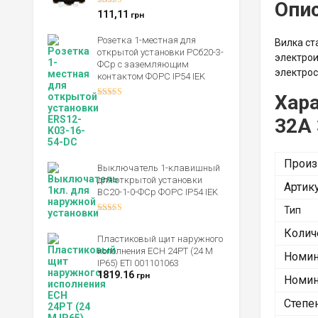
Опи
Оценка
5.00
111,11
грн
из 5
Розетка 1-местная для
Вилка ст
открытой установки РСб20-3-
электрои
ФСр с заземляющим
электрос
контактом ФОРС IP54 IEK
Хар
Оценка
4.00
из 5
32А 
Произ
Выключатель 1-клавишный
для открытой установки
Артик
ВС20-1-0-ФСр ФОРС IP54 IEK
Тип
Оценка
4.00
из 5
Колич
Пластиковый щит наружного
исполнения ECH 24PT (24 М
Номин
IP65) ETI 001101063
1819.16
грн
Номин
Степе