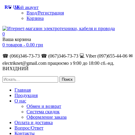
RU
UK
Мой акаунт
Вход/Регистрация
Корзина
0
Ваша корзина
0 товаров -
0.00
грн
☎ (066)346-73-73
☎ (067)346-73-73
💻 Viber (097)655-44-06
✉
electriknet@gmail.com
працюємо з 9:00 до 18:00 сб.-нд.
ВИХІДНИЙ
Главная
Продукция
О нас
Обмен и возврат
Система скидок
Оформление заказа
Оплата и доставка
Вопрос/Ответ
Контакты