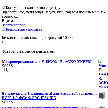
Здравствуйте, меня зовут Вадим, буду рад вам помочь в ваших
вопросах.
Вадим
Задать вопрос
Безкоштовна доставка при прокупці 10000
грн
Товары с высоким рейтингом
Микропереключатель Z-15GQ21-B, АСКО-УКРЕМ
111,11
грн
Оценка
5.00
из 5
Выключатель 1-клавишный для открытой установки
ВС20-1-0-ФСр ФОРС IP54 IEK
Оценка
Розетка 1-местная для открытой установки РСб20-3-