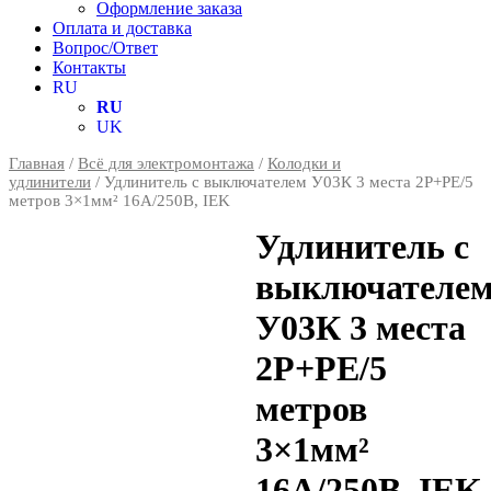
Оформление заказа
Оплата и доставка
Вопрос/Ответ
Контакты
RU
RU
UK
Главная
/
Всё для электромонтажа
/
Колодки и
удлинители
/ Удлинитель с выключателем У03К 3 места 2P+PE/5
метров 3×1мм² 16А/250В, IEK
Удлинитель с
выключателе
У03К 3 места
2P+PE/5
метров
3×1мм²
16А/250В, IEK