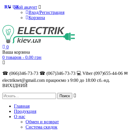
RU
UK
Мой акаунт
Вход/Регистрация
Корзина
0
Ваша корзина
0 товаров -
0.00
грн
☎ (066)346-73-73
☎ (067)346-73-73
💻 Viber (097)655-44-06
✉
electriknet@gmail.com
працюємо з 9:00 до 18:00 сб.-нд.
ВИХІДНИЙ
Главная
Продукция
О нас
Обмен и возврат
Система скидок