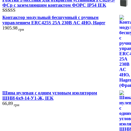
4.00
из 5
ФСр с заземляющим контактом ФОРС IP54 IEK
Оценка
Контактор модульный бесшумный с ручным
4.00
из 5
управлением ERC425S 25А 230В AC 4НО, Hager
1905.98
грн
Шина нулевая с одним угловым изолятором
ШНИ-6x9-14-У1-Ж, IEK
66,89
грн