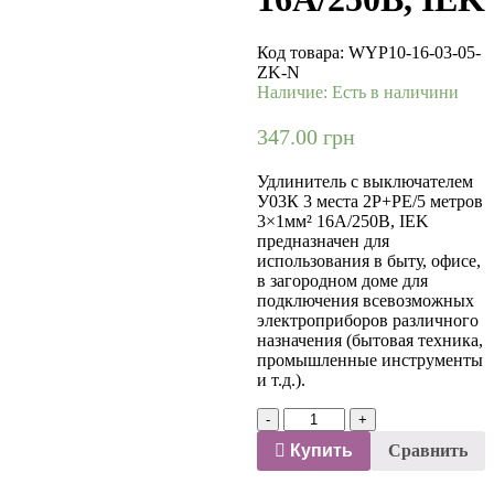
Код товара:
WYP10-16-03-05-
ZK-N
Наличие:
Есть в наличини
347.00
грн
Удлинитель с выключателем
У03К 3 места 2P+PE/5 метров
3×1мм² 16А/250В, IEK
предназначен для
использования в быту, офисе,
в загородном доме для
подключения всевозможных
электроприборов различного
назначения (бытовая техника,
промышленные инструменты
и т.д.).
Количество
-
+
Купить
Сравнить