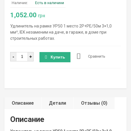
Наличие:
Есть в наличини
1,052.00
грн
Удлинитель на рамке УР50 1 место 2P+PE/50м 3×1,0
мм², IEK незаменим на даче, в гараже, в доме при
строительных работах.
Количество
-
+
Сравнить
Купить
Описание
Детали
Отзывы (0)
Описание