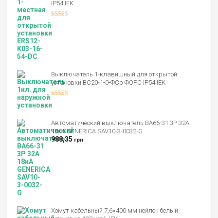
IP54 IEK
Оценка
4.00
из 5
Выключатель 1-клавишный для открытой
установки ВС20-1-0-ФСр ФОРС IP54 IEK
Оценка
4.00
из 5
Автоматический выключатель ВА66-31 3Р 32А
18кА GENERICA SAV10-3-0032-G
988,35
грн
Хомут кабельный 7,6×400 мм нейлон белый