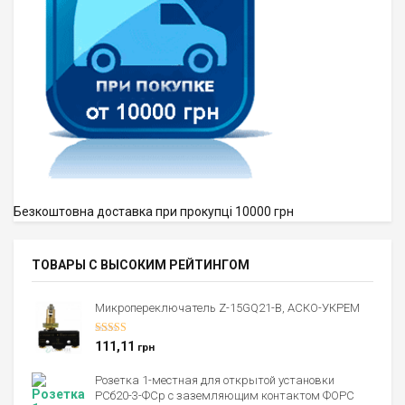
Безкоштовна доставка при прокупці 10000 грн
ТОВАРЫ С ВЫСОКИМ РЕЙТИНГОМ
Микропереключатель Z-15GQ21-B, АСКО-УКРЕМ
Оценка
5.00
111,11
грн
из 5
Розетка 1-местная для открытой установки
РСб20-3-ФСр с заземляющим контактом ФОРС