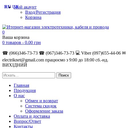
RU
UK
Мой акаунт
Вход/Регистрация
Корзина
0
Ваша корзина
0 товаров -
0.00
грн
☎ (066)346-73-73
☎ (067)346-73-73
💻 Viber (097)655-44-06
✉
electriknet@gmail.com
працюємо з 9:00 до 18:00 сб.-нд.
ВИХІДНИЙ
Главная
Продукция
О нас
Обмен и возврат
Система скидок
Оформление заказа
Оплата и доставка
Вопрос/Ответ
Контакты