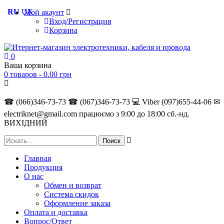
RU
UK
Мой акаунт
Вход/Регистрация
Корзина
0
Ваша корзина
0 товаров -
0.00
грн
☎ (066)346-73-73
☎ (067)346-73-73
💻 Viber (097)655-44-06
✉
electriknet@gmail.com
працюємо з 9:00 до 18:00 сб.-нд.
ВИХІДНИЙ
Главная
Продукция
О нас
Обмен и возврат
Система скидок
Оформление заказа
Оплата и доставка
Вопрос/Ответ