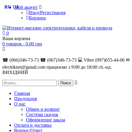
RU
UK
Мой акаунт
Вход/Регистрация
Корзина
0
Ваша корзина
0 товаров -
0.00
грн
☎ (066)346-73-73
☎ (067)346-73-73
💻 Viber (097)655-44-06
✉
electriknet@gmail.com
працюємо з 9:00 до 18:00 сб.-нд.
ВИХІДНИЙ
Главная
Продукция
О нас
Обмен и возврат
Система скидок
Оформление заказа
Оплата и доставка
Вопрос/Ответ