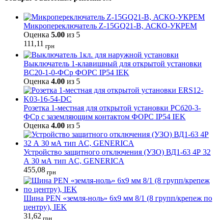
Микропереключатель Z-15GQ21-B, АСКО-УКРЕМ
Оценка
5.00
из 5
111,11
грн
Выключатель 1-клавишный для открытой установки
ВС20-1-0-ФСр ФОРС IP54 IEK
Оценка
4.00
из 5
Розетка 1-местная для открытой установки РСб20-3-
ФСр с заземляющим контактом ФОРС IP54 IEK
Оценка
4.00
из 5
Устройство защитного отключения (УЗО) ВД1-63 4Р 32
А 30 мА тип AC, GENERICA
455,08
грн
Шина PEN «земля-ноль» 6x9 мм 8/1 (8 групп/крепеж по
центру), IEK
31,62
грн