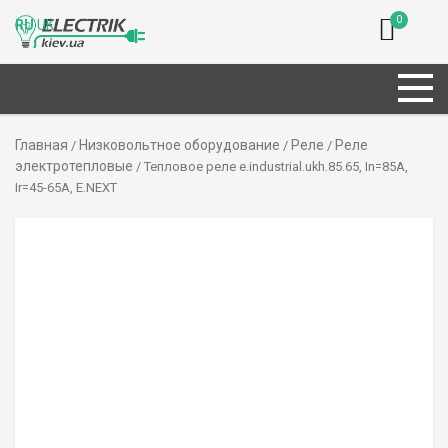
0
RU
UK
Главная
Низковольтное оборудование
Реле
Реле
/
/
/
электротепловые
/ Тепловое реле e.industrial.ukh.85.65, In=85А,
Ir=45-65А, E.NEXT