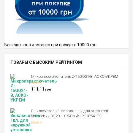
Безкоштовна доставка при прокупці 10000 грн
ТОВАРЫ С ВЫСОКИМ РЕЙТИНГОМ
Микропереключатель Z-15GQ21-B, АСКО-УКРЕМ
Оценка
5.00
111,11
грн
из 5
Выключатель 1-клавишный для открытой
установки ВС20-1-0-ФСр ФОРС IP54 IEK
Оценка
4.00
из 5