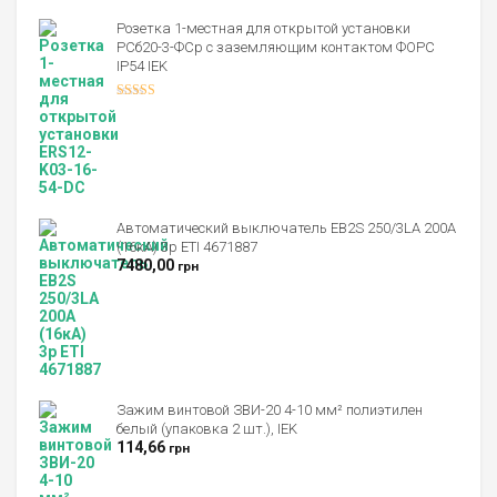
Розетка 1-местная для открытой установки
РСб20-3-ФСр с заземляющим контактом ФОРС
IP54 IEK
Оценка
4.00
из 5
Автоматический выключатель EB2S 250/3LА 200А
(16кА) 3p ETI 4671887
7480,00
грн
Зажим винтовой ЗВИ-20 4-10 мм² полиэтилен
белый (упаковка 2 шт.), IEK
114,66
грн