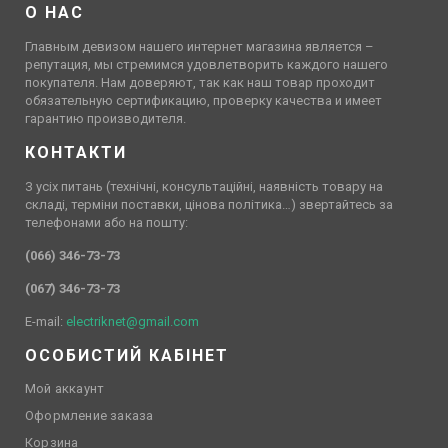
О НАС
Главным девизом нашего интернет магазина является –
репутация, мы стремимся удовлетворить каждого нашего
покупателя. Нам доверяют, так как наш товар проходит
обязательную сертификацию, проверку качества и имеет
гарантию производителя.
КОНТАКТИ
З усіх питань (технічні, консультаційні, наявність товару на
складі, терміни поставки, цінова політика…) звертайтесь за
телефонами або на пошту:
(066) 346-73-73
(067) 346-73-73
E-mail:
electriknet@gmail.com
ОСОБИСТИЙ КАБІНЕТ
Мой аккаунт
Оформление заказа
Корзина