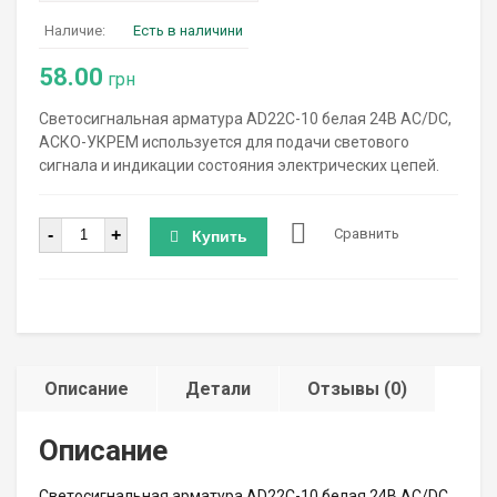
Наличие:
Есть в наличини
58.00
грн
Светосигнальная арматура AD22C-10 белая 24В AC/DC,
АСКО-УКРЕМ используется для подачи светового
сигнала и индикации состояния электрических цепей.
Количество
-
+
Сравнить
Купить
Описание
Детали
Отзывы (0)
Описание
Светосигнальная арматура AD22C-10 белая 24В AC/DC,