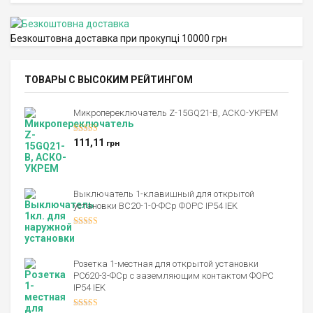
Безкоштовна доставка при прокупці 10000 грн
ТОВАРЫ С ВЫСОКИМ РЕЙТИНГОМ
Микропереключатель Z-15GQ21-B, АСКО-УКРЕМ
Оценка
5.00
111,11
грн
из 5
Выключатель 1-клавишный для открытой
установки ВС20-1-0-ФСр ФОРС IP54 IEK
Оценка
4.00
из 5
Розетка 1-местная для открытой установки
РСб20-3-ФСр с заземляющим контактом ФОРС
IP54 IEK