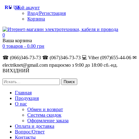
RU
UK
Мой акаунт
Вход/Регистрация
Корзина
0
Ваша корзина
0 товаров -
0.00
грн
☎ (066)346-73-73
☎ (067)346-73-73
💻 Viber (097)655-44-06
✉
electriknet@gmail.com
працюємо з 9:00 до 18:00 сб.-нд.
ВИХІДНИЙ
Главная
Продукция
О нас
Обмен и возврат
Система скидок
Оформление заказа
Оплата и доставка
Вопрос/Ответ
Контакты