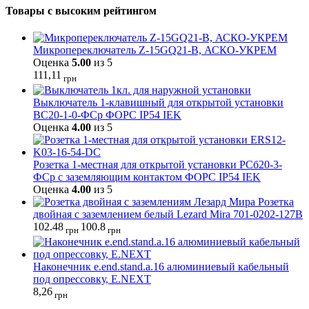
Товары с высоким рейтингом
Микропереключатель Z-15GQ21-B, АСКО-УКРЕМ
Оценка
5.00
из 5
111,11
грн
Выключатель 1-клавишный для открытой установки
ВС20-1-0-ФСр ФОРС IP54 IEK
Оценка
4.00
из 5
Розетка 1-местная для открытой установки РСб20-3-
ФСр с заземляющим контактом ФОРС IP54 IEK
Оценка
4.00
из 5
Розетка
двойная с заземлением белый Lezard Mira 701-0202-127В
102.48
100.8
грн
грн
Наконечник e.end.stand.a.16 алюминиевый кабельный
под опрессовку, E.NEXT
8,26
грн