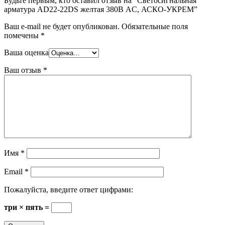
Будьте первым, кто оставил отзыв на “Светосигнальная
арматура AD22-22DS желтая 380В АC, АСКО-УКРЕМ”
Ваш e-mail не будет опубликован.
Обязательные поля
помечены
*
Ваша оценка
Ваш отзыв
*
Имя
*
Email
*
Пожалуйста, введите ответ цифрами:
три × пять =