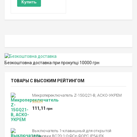
Купить
Безкоштовна доставка при прокупці 10000 грн
ТОВАРЫ С ВЫСОКИМ РЕЙТИНГОМ
Микропереключатель Z-15GQ21-B, АСКО-УКРЕМ
Оценка
5.00
111,11
грн
из 5
Выключатель 1-клавишный для открытой
установки ВС20-1-0-ФСр ФОРС IP54 IEK