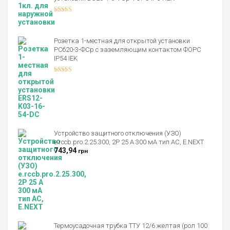
Оценка
4.00
из 5
Розетка 1-местная для открытой установки
РСб20-3-ФСр с заземляющим контактом ФОРС
IP54 IEK
Оценка
4.00
из 5
Устройство защитного отключения (УЗО)
e.rccb.pro.2.25.300, 2P 25 А 300 мА тип AC, E.NEXT
743,94
грн
Термоусадочная трубка ТТУ 12/6 желтая (рол 100