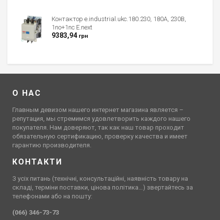
Контактор e.industrial.ukc.180.230, 180А, 230В,
1no+1nc E.next
9383,94
грн
О НАС
Главным девизом нашего интернет магазина является –
репутация, мы стремимся удовлетворить каждого нашего
покупателя. Нам доверяют, так как наш товар проходит
обязательную сертификацию, проверку качества и имеет
гарантию производителя.
КОНТАКТИ
З усіх питань (технічні, консультаційні, наявність товару на
складі, терміни поставки, цінова політика…) звертайтесь за
телефонами або на пошту:
(066) 346-73-73