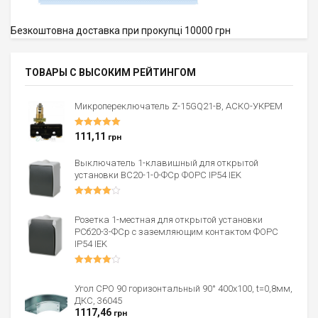
Безкоштовна доставка при прокупці 10000 грн
ТОВАРЫ С ВЫСОКИМ РЕЙТИНГОМ
Микропереключатель Z-15GQ21-B, АСКО-УКРЕМ
Оценка
5.00
111,11
грн
из 5
Выключатель 1-клавишный для открытой
установки ВС20-1-0-ФСр ФОРС IP54 IEK
Оценка
4.00
из 5
Розетка 1-местная для открытой установки
РСб20-3-ФСр с заземляющим контактом ФОРС
IP54 IEK
Оценка
4.00
из 5
Угол CPO 90 горизонтальный 90° 400х100, t=0,8мм,
ДКС, 36045
1117,46
грн