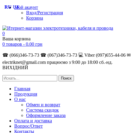
RU
UK
Мой акаунт
Вход/Регистрация
Корзина
0
Ваша корзина
0 товаров -
0.00
грн
☎ (066)346-73-73
☎ (067)346-73-73
💻 Viber (097)655-44-06
✉
electriknet@gmail.com
працюємо з 9:00 до 18:00 сб.-нд.
ВИХІДНИЙ
Главная
Продукция
О нас
Обмен и возврат
Система скидок
Оформление заказа
Оплата и доставка
Вопрос/Ответ
Контакты