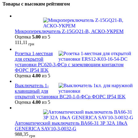
Товары с высоким рейтингом
Микропереключатель Z-15GQ21-B, АСКО-УКРЕМ
Оценка
5.00
из 5
111,11
грн
Розетка 1-местная
для открытой
установки РСб20-3-ФСр с заземляющим контактом
ФОРС IP54 IEK
Оценка
4.00
из 5
Выключатель 1-
клавишный для
открытой установки ВС20-1-0-ФСр ФОРС IP54 IEK
Оценка
4.00
из 5
Автоматический выключатель ВА66-31 3Р 32А 18кА
GENERICA SAV10-3-0032-G
988,35
грн