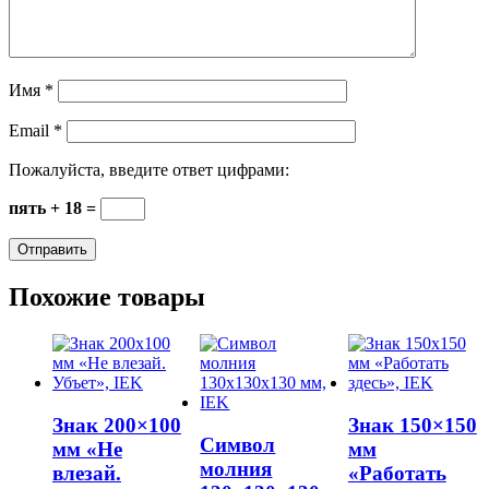
Имя
*
Email
*
Пожалуйста, введите ответ цифрами:
пять + 18 =
Похожие товары
Знак 200×100
Знак 150×150
Символ
мм «Не
мм
молния
влезай.
«Работать