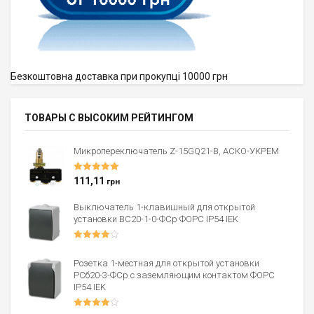
Безкоштовна доставка при прокупці 10000 грн
ТОВАРЫ С ВЫСОКИМ РЕЙТИНГОМ
Микропереключатель Z-15GQ21-B, АСКО-УКРЕМ
Оценка
5.00
111,11
грн
из 5
Выключатель 1-клавишный для открытой
установки ВС20-1-0-ФСр ФОРС IP54 IEK
Оценка
4.00
из 5
Розетка 1-местная для открытой установки
РСб20-3-ФСр с заземляющим контактом ФОРС
IP54 IEK