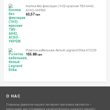
Оценка
4.00
из 5
Кнопка без фиксации (1НЗ) красная TB5-AA42,
АСКО-УКРЕМ
63,57
грн
Розетка кабельная, белый Legrand Etika 672229
155.88
грн
О НАС
Главным девизом нашего интернет магазина является –
репутация, мы стремимся удовлетворить каждого нашего