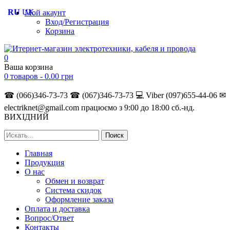
RU
UK
Мой акаунт
Вход/Регистрация
Корзина
0
Ваша корзина
0 товаров -
0.00
грн
☎ (066)346-73-73
☎ (067)346-73-73
💻 Viber (097)655-44-06
✉
electriknet@gmail.com
працюємо з 9:00 до 18:00 сб.-нд.
ВИХІДНИЙ
Главная
Продукция
О нас
Обмен и возврат
Система скидок
Оформление заказа
Оплата и доставка
Вопрос/Ответ
Контакты