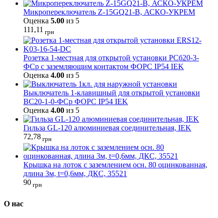
Микропереключатель Z-15GQ21-B, АСКО-УКРЕМ
Оценка
5.00
из 5
111,11
грн
Розетка 1-местная для открытой установки РСб20-3-
ФСр с заземляющим контактом ФОРС IP54 IEK
Оценка
4.00
из 5
Выключатель 1-клавишный для открытой установки
ВС20-1-0-ФСр ФОРС IP54 IEK
Оценка
4.00
из 5
Гильза GL-120 алюминиевая соединительная, IEK
72,78
грн
Крышка на лоток с заземлением осн. 80 оцинкованная,
длина 3м, t=0,6мм, ДКС, 35521
90
грн
О нас