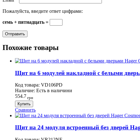
Пожалуйста, введите ответ цифрами:
семь + пятнадцать =
Похожие товары
Щит на 6 модулей накладной с белыми дверьм
Код товара:
VD106PD
Наличие:
Есть в наличини
554.7
грн
Купить
Сравнить
Щит на 24 модуля встроенный без дверей Hag
Код товара:
VR212NE