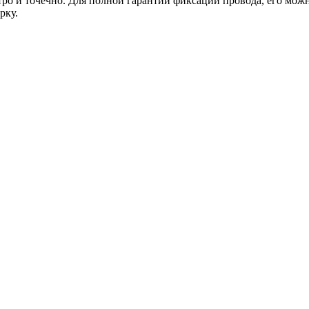
стро и точечно. Для полной гарантии фиксации провода, его мо
рку.