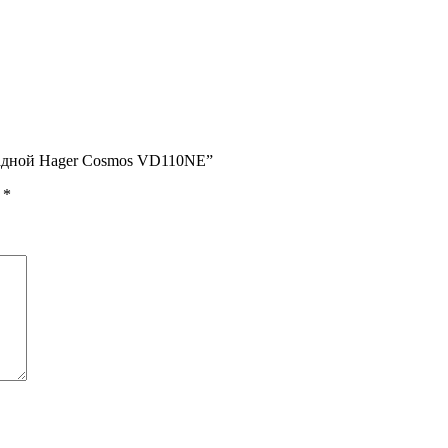
кладной Hager Cosmos VD110NE”
ы
*