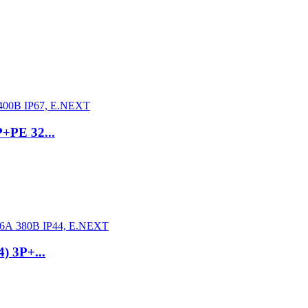
+PE 32...
) 3P+...