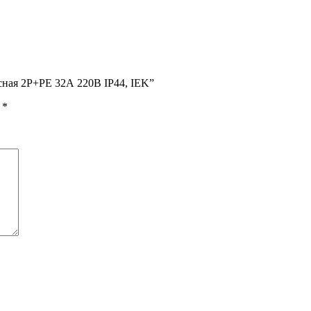
сная 2P+PE 32А 220В IP44, IEK”
ы
*