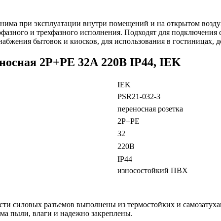
енима при эксплуатации внутри помещений и на открытом возду
фазного и трехфазного исполнения. Подходят для подключения 
бжения бытовок и киосков, для использования в гостиницах, дом
носная 2P+PE 32А 220В IP44, IEK
IEK
PSR21-032-3
переносная розетка
2P+PE
32
220В
IP44
износостойкий ПВХ
сти силовых разъемов выполнены из термостойких и самозатух
ма пыли, влаги и надежно закреплены.