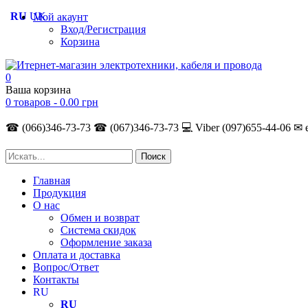
RU
UK
Мой акаунт
Вход/Регистрация
Корзина
0
Ваша корзина
0 товаров -
0.00
грн
☎ (066)346-73-73
☎ (067)346-73-73
💻 Viber (097)655-44-06
✉ 
Главная
Продукция
О нас
Обмен и возврат
Система скидок
Оформление заказа
Оплата и доставка
Вопрос/Ответ
Контакты
RU
RU