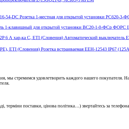
Розетка 1-местная для открытой установки РСб20-3-
ь 1-клавишный для открытой установки ВС20-1-0-ФСр ФОРС I
Автоматический выключатель ET
Розетка встраиваемая EEH-12543 IP67 (125A
ия, мы стремимся удовлетворить каждого нашего покупателя. На
теля.
кладі, терміни поставки, цінова політика…) звертайтесь за телефо