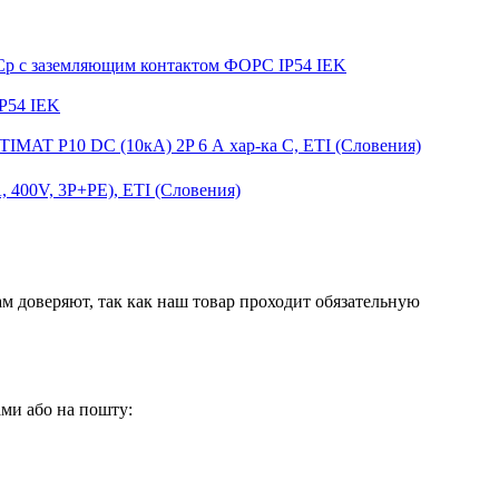
ФСр с заземляющим контактом ФОРС IP54 IEK
P54 IEK
IMAT P10 DC (10кА) 2P 6 А хар-ка C, ETI (Словения)
, 400V, 3P+PE), ETI (Словения)
м доверяют, так как наш товар проходит обязательную
нами або на пошту: