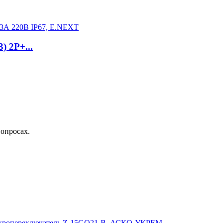
) 2P+...
вопросах.
ропереключатель Z-15GQ21-B, АСКО-УКРЕМ