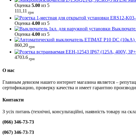
Оценка
5.00
из 5
111,11
грн
Оценка
4.00
из 5
Выключател
Оценка
4.00
из 5
860,20
грн
4703.6
грн
О нас
Главным девизом нашего интернет магазина является – репутац
сертификацию, проверку качества и имеет гарантию производи
Контакти
З усіх питань (технічні, консультаційні, наявність товару на с
(066) 346-73-73
(067) 346-73-73