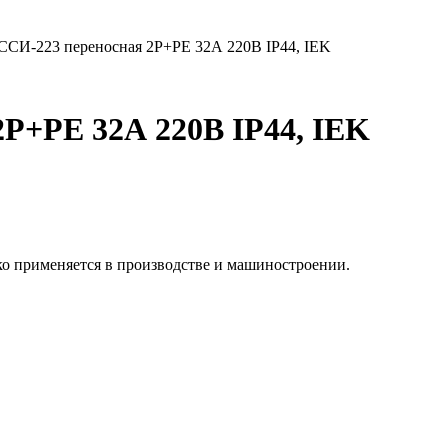
 ССИ-223 переносная 2P+PE 32А 220В IP44, IEK
2P+PE 32А 220В IP44, IEK
ко применяется в производстве и машиностроении.