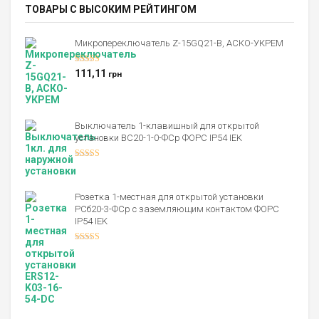
ТОВАРЫ С ВЫСОКИМ РЕЙТИНГОМ
Микропереключатель Z-15GQ21-B, АСКО-УКРЕМ
Оценка
5.00
111,11
грн
из 5
Выключатель 1-клавишный для открытой
установки ВС20-1-0-ФСр ФОРС IP54 IEK
Оценка
4.00
из 5
Розетка 1-местная для открытой установки
РСб20-3-ФСр с заземляющим контактом ФОРС
IP54 IEK
Оценка
4.00
из 5