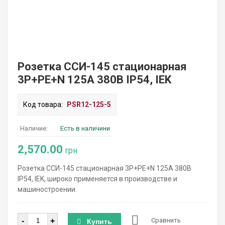
Розетка ССИ-145 стационарная
3P+PE+N 125А 380В IP54, IEK
Код товара:
PSR12-125-5
Наличие:
Есть в наличини
2,570.00
грн
Розетка ССИ-145 стационарная 3P+PE+N 125А 380В
IP54, IEK, широко применяется в производстве и
машиностроении.
Количество
-
+
Сравнить
Купить