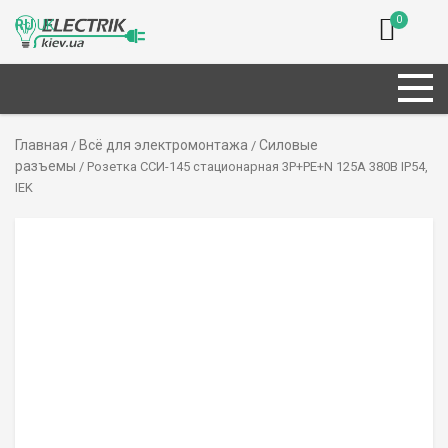
0
RU
UK
Главная
Всё для электромонтажа
Силовые
/
/
разъемы
/ Розетка ССИ-145 стационарная 3P+PE+N 125А 380В IP54,
IEK